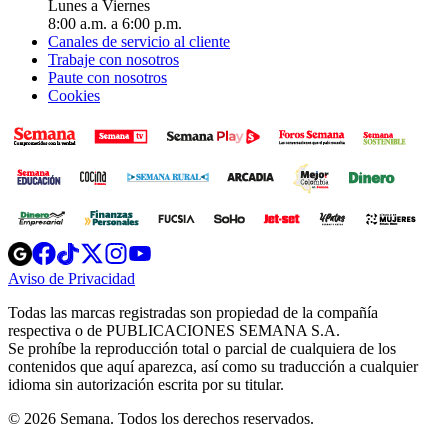
Lunes a Viernes
8:00 a.m. a 6:00 p.m.
Canales de servicio al cliente
Trabaje con nosotros
Paute con nosotros
Cookies
Opens
Opens
Opens
Opens
Opens
in
in
in
in
in
Aviso de Privacidad
Opens
new
new
new
new
new
in
window
window
window
window
window
Todas las marcas registradas son propiedad de la compañía
new
respectiva o de PUBLICACIONES SEMANA S.A.
window
Se prohíbe la reproducción total o parcial de cualquiera de los
contenidos que aquí aparezca, así como su traducción a cualquier
idioma sin autorización escrita por su titular.
© 2026 Semana. Todos los derechos reservados.