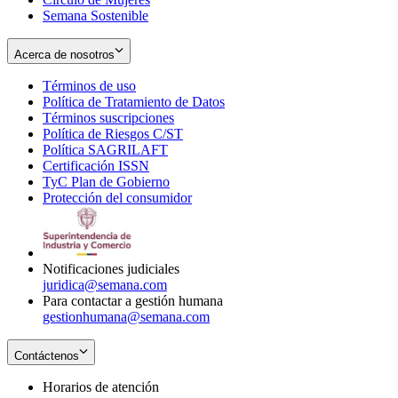
Semana Sostenible
Acerca de nosotros
Términos de uso
Opens
Política de Tratamiento de Datos
in
Opens
Términos suscripciones
new
Opens
in
Política de Riesgos C/ST
window
in
Opens
new
Política SAGRILAFT
Opens
new
in
window
Certificación ISSN
Opens
in
window
new
TyC Plan de Gobierno
in
new
Opens
window
Protección del consumidor
new
window
in
Opens
window
new
in
window
new
window
Notificaciones judiciales
juridica@semana.com
Para contactar a gestión humana
gestionhumana@semana.com
Contáctenos
Horarios de atención