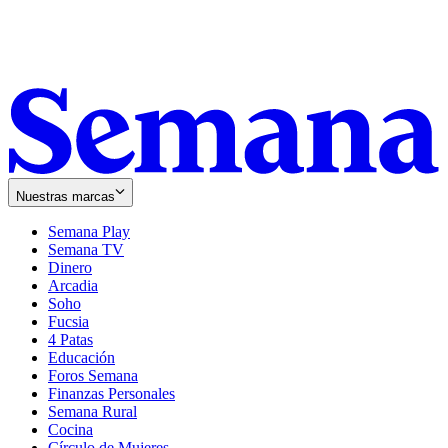
Nuestras marcas
Semana Play
Semana TV
Dinero
Arcadia
Soho
Opens
Fucsia
in
Opens
4 Patas
new
in
Educación
window
new
Foros Semana
window
Finanzas Personales
Semana Rural
Cocina
Círculo de Mujeres