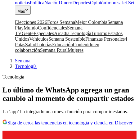
noticias
Política
Nación
Dinero
Deportes
Opinión
Impresa
Jet Set
Más
Elecciones 2026
Foros Semana
Mejor Colombia
Semana
Play
Mundo
Confidenciales
Semana
TV
Gente
Especiales
Arcadia
Tecnología
Turismo
Estados
Unidos
Vehículos
Semana Sostenible
Finanzas Personales
4
Patas
Salud
Loterías
Educación
Contenido en
colaboración
Semana Rural
Mujeres
Semana
|
Tecnología
Tecnología
Lo último de WhatsApp agrega un gran
cambio al momento de compartir estados
La ‘app’ ha integrado una nueva función para compartir estados.
Siga de cerca las tendencias en tecnología y ciencia en Discover