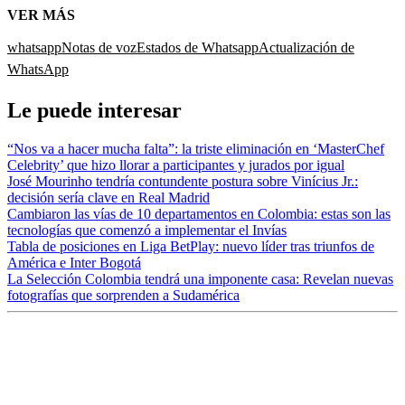
VER MÁS
whatsapp
Notas de voz
Estados de Whatsapp
Actualización de
WhatsApp
Le puede interesar
“Nos va a hacer mucha falta”: la triste eliminación en ‘MasterChef
Celebrity’ que hizo llorar a participantes y jurados por igual
José Mourinho tendría contundente postura sobre Vinícius Jr.:
decisión sería clave en Real Madrid
Cambiaron las vías de 10 departamentos en Colombia: estas son las
tecnologías que comenzó a implementar el Invías
Tabla de posiciones en Liga BetPlay: nuevo líder tras triunfos de
América e Inter Bogotá
La Selección Colombia tendrá una imponente casa: Revelan nuevas
fotografías que sorprenden a Sudamérica