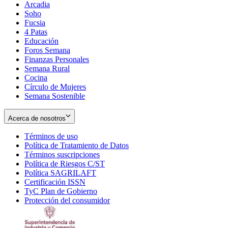
Arcadia
Soho
Opens
Fucsia
in
Opens
4 Patas
new
in
Educación
window
new
Foros Semana
window
Finanzas Personales
Semana Rural
Cocina
Círculo de Mujeres
Semana Sostenible
Acerca de nosotros
Términos de uso
Opens
Política de Tratamiento de Datos
in
Opens
Términos suscripciones
new
Opens
in
Política de Riesgos C/ST
window
in
Opens
new
Política SAGRILAFT
Opens
new
in
window
Certificación ISSN
Opens
in
window
new
TyC Plan de Gobierno
in
new
Opens
window
Protección del consumidor
new
window
in
Opens
window
new
in
window
new
window