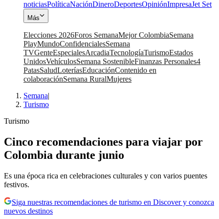
noticias
Política
Nación
Dinero
Deportes
Opinión
Impresa
Jet Set
Más
Elecciones 2026
Foros Semana
Mejor Colombia
Semana
Play
Mundo
Confidenciales
Semana
TV
Gente
Especiales
Arcadia
Tecnología
Turismo
Estados
Unidos
Vehículos
Semana Sostenible
Finanzas Personales
4
Patas
Salud
Loterías
Educación
Contenido en
colaboración
Semana Rural
Mujeres
Semana
|
Turismo
Turismo
Cinco recomendaciones para viajar por
Colombia durante junio
Es una época rica en celebraciones culturales y con varios puentes
festivos.
Siga nuestras recomendaciones de turismo en Discover y conozca
nuevos destinos