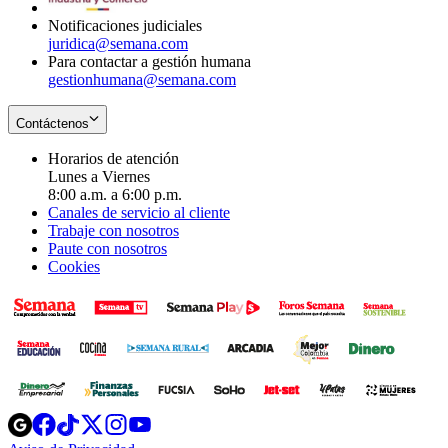
Notificaciones judiciales
juridica@semana.com
Para contactar a gestión humana
gestionhumana@semana.com
Contáctenos
Horarios de atención
Lunes a Viernes
8:00 a.m. a 6:00 p.m.
Canales de servicio al cliente
Trabaje con nosotros
Paute con nosotros
Cookies
Opens
Opens
Opens
Opens
Opens
in
in
in
in
in