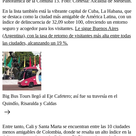
Panorámica de la Comuna 13.
Foto:
Cortesía: Alcaldía de Medellín.
En la lista también está la vibrante capital de Cuba, La Habana, que
se destaca como la ciudad más amigable de América Latina, con un
índice de delincuencia de 32,09 sobre 100, ofreciendo un entorno
seguro y acogedor para los visitantes.
Le sigue Buenos Aires
(Argentina), con la tasa de retorno de visitantes más alta entre todas
las ciudades, alcanzando un 19 %.
Big Bus Tours llegó al Eje Cafetero; así fue su travesía en el
Quindío, Risaralda y Caldas
Entre tanto, Cali y Santa Marta se encuentran entre las 10 ciudades
menos amigables de Colombia, donde se resalta un alto índice en la