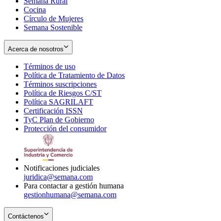
Semana Rural
Cocina
Círculo de Mujeres
Semana Sostenible
Acerca de nosotros
Términos de uso
Opens
Política de Tratamiento de Datos
in
Opens
Términos suscripciones
new
Opens
in
Política de Riesgos C/ST
window
in
Opens
new
Política SAGRILAFT
Opens
new
in
window
Certificación ISSN
Opens
in
window
new
TyC Plan de Gobierno
in
new
Opens
window
Protección del consumidor
new
window
in
Opens
window
new
in
window
new
window
Notificaciones judiciales
juridica@semana.com
Para contactar a gestión humana
gestionhumana@semana.com
Contáctenos