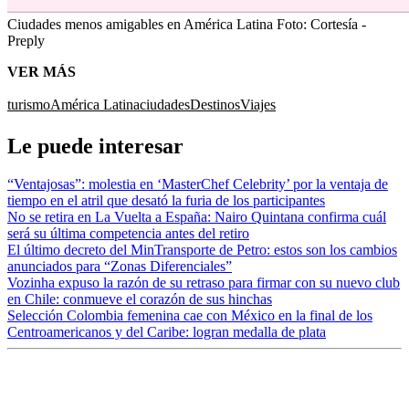
Ciudades menos amigables en América Latina
Foto:
Cortesía -
Preply
VER MÁS
turismo
América Latina
ciudades
Destinos
Viajes
Le puede interesar
“Ventajosas”: molestia en ‘MasterChef Celebrity’ por la ventaja de
tiempo en el atril que desató la furia de los participantes
No se retira en La Vuelta a España: Nairo Quintana confirma cuál
será su última competencia antes del retiro
El último decreto del MinTransporte de Petro: estos son los cambios
anunciados para “Zonas Diferenciales”
Vozinha expuso la razón de su retraso para firmar con su nuevo club
en Chile: conmueve el corazón de sus hinchas
Selección Colombia femenina cae con México en la final de los
Centroamericanos y del Caribe: logran medalla de plata