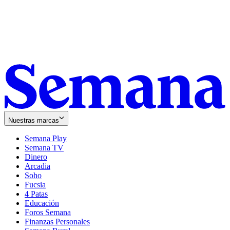
Nuestras marcas
Semana Play
Semana TV
Dinero
Arcadia
Soho
Opens
Fucsia
in
Opens
4 Patas
new
in
Educación
window
new
Foros Semana
window
Finanzas Personales