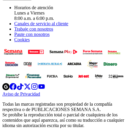
Horarios de atención
Lunes a Viernes
8:00 a.m. a 6:00 p.m.
Canales de servicio al cliente
Trabaje con nosotros
Paute con nosotros
Cookies
Opens
Opens
Opens
Opens
Opens
in
in
in
in
in
Aviso de Privacidad
Opens
new
new
new
new
new
in
window
window
window
window
window
Todas las marcas registradas son propiedad de la compañía
new
respectiva o de PUBLICACIONES SEMANA S.A.
window
Se prohíbe la reproducción total o parcial de cualquiera de los
contenidos que aquí aparezca, así como su traducción a cualquier
idioma sin autorización escrita por su titular.