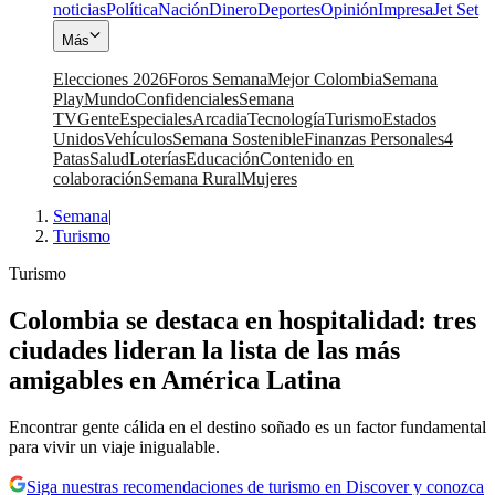
noticias
Política
Nación
Dinero
Deportes
Opinión
Impresa
Jet Set
Más
Elecciones 2026
Foros Semana
Mejor Colombia
Semana
Play
Mundo
Confidenciales
Semana
TV
Gente
Especiales
Arcadia
Tecnología
Turismo
Estados
Unidos
Vehículos
Semana Sostenible
Finanzas Personales
4
Patas
Salud
Loterías
Educación
Contenido en
colaboración
Semana Rural
Mujeres
Semana
|
Turismo
Turismo
Colombia se destaca en hospitalidad: tres
ciudades lideran la lista de las más
amigables en América Latina
Encontrar gente cálida en el destino soñado es un factor fundamental
para vivir un viaje inigualable.
Siga nuestras recomendaciones de turismo en Discover y conozca