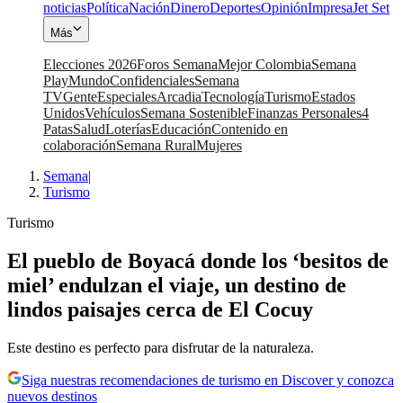
noticias
Política
Nación
Dinero
Deportes
Opinión
Impresa
Jet Set
Más
Elecciones 2026
Foros Semana
Mejor Colombia
Semana
Play
Mundo
Confidenciales
Semana
TV
Gente
Especiales
Arcadia
Tecnología
Turismo
Estados
Unidos
Vehículos
Semana Sostenible
Finanzas Personales
4
Patas
Salud
Loterías
Educación
Contenido en
colaboración
Semana Rural
Mujeres
Semana
|
Turismo
Turismo
El pueblo de Boyacá donde los ‘besitos de
miel’ endulzan el viaje, un destino de
lindos paisajes cerca de El Cocuy
Este destino es perfecto para disfrutar de la naturaleza.
Siga nuestras recomendaciones de turismo en Discover y conozca
nuevos destinos