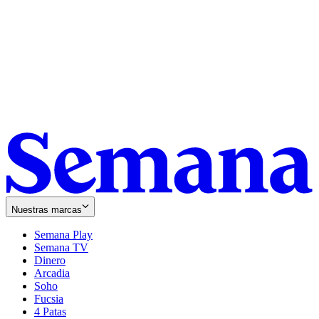
Nuestras marcas
Semana Play
Semana TV
Dinero
Arcadia
Soho
Opens
Fucsia
in
Opens
4 Patas
new
in