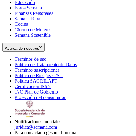
Educación
window
new
Foros Semana
window
Finanzas Personales
Semana Rural
Cocina
Círculo de Mujeres
Semana Sostenible
Acerca de nosotros
Términos de uso
Opens
Política de Tratamiento de Datos
in
Opens
Términos suscripciones
new
Opens
in
Política de Riesgos C/ST
window
in
Opens
new
Política SAGRILAFT
Opens
new
in
window
Certificación ISSN
Opens
in
window
new
TyC Plan de Gobierno
in
new
Opens
window
Protección del consumidor
new
window
in
Opens
window
new
in
window
new
window
Notificaciones judiciales
juridica@semana.com
Para contactar a gestión humana