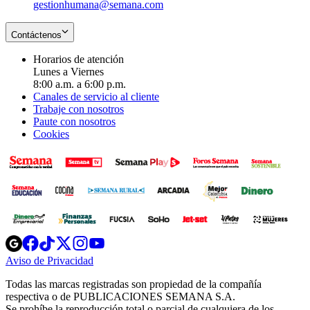
gestionhumana@semana.com
Contáctenos
Horarios de atención
Lunes a Viernes
8:00 a.m. a 6:00 p.m.
Canales de servicio al cliente
Trabaje con nosotros
Paute con nosotros
Cookies
Opens
Opens
Opens
Opens
Opens
in
in
in
in
in
Aviso de Privacidad
Opens
new
new
new
new
new
in
window
window
window
window
window
Todas las marcas registradas son propiedad de la compañía
new
respectiva o de PUBLICACIONES SEMANA S.A.
window
Se prohíbe la reproducción total o parcial de cualquiera de los