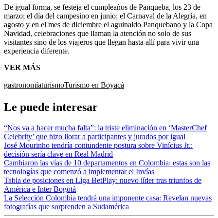
De igual forma, se festeja el cumpleaños de Panqueba, los 23 de
marzo; el día del campesino en junio; el Carnaval de la Alegría, en
agosto y en el mes de diciembre el aguinaldo Panquebano y la Copa
Navidad, celebraciones que llaman la atención no solo de sus
visitantes sino de los viajeros que llegan hasta allí para vivir una
experiencia diferente.
VER MÁS
gastronomía
turismo
Turismo en Boyacá
Le puede interesar
“Nos va a hacer mucha falta”: la triste eliminación en ‘MasterChef
Celebrity’ que hizo llorar a participantes y jurados por igual
José Mourinho tendría contundente postura sobre Vinícius Jr.:
decisión sería clave en Real Madrid
Cambiaron las vías de 10 departamentos en Colombia: estas son las
tecnologías que comenzó a implementar el Invías
Tabla de posiciones en Liga BetPlay: nuevo líder tras triunfos de
América e Inter Bogotá
La Selección Colombia tendrá una imponente casa: Revelan nuevas
fotografías que sorprenden a Sudamérica