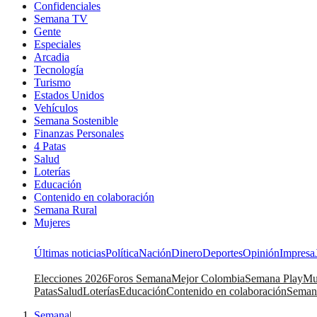
Confidenciales
Semana TV
Gente
Especiales
Arcadia
Tecnología
Turismo
Estados Unidos
Vehículos
Semana Sostenible
Finanzas Personales
4 Patas
Salud
Loterías
Educación
Contenido en colaboración
Semana Rural
Mujeres
Últimas noticias
Política
Nación
Dinero
Deportes
Opinión
Impresa
Elecciones 2026
Foros Semana
Mejor Colombia
Semana Play
Mu
Patas
Salud
Loterías
Educación
Contenido en colaboración
Seman
Semana
|