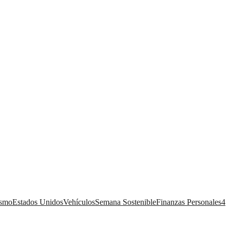
ismo
Estados Unidos
Vehículos
Semana Sostenible
Finanzas Personales
4