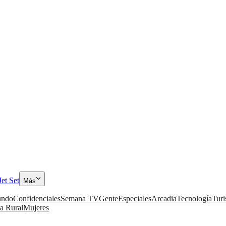
Jet Set
Más
ndo
Confidenciales
Semana TV
Gente
Especiales
Arcadia
Tecnología
Tur
a Rural
Mujeres