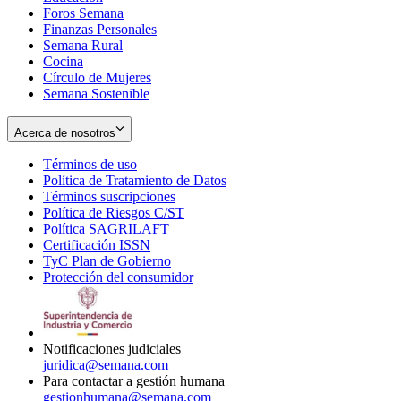
Foros Semana
window
Finanzas Personales
Semana Rural
Cocina
Círculo de Mujeres
Semana Sostenible
Acerca de nosotros
Términos de uso
Opens
Política de Tratamiento de Datos
in
Opens
Términos suscripciones
new
Opens
in
Política de Riesgos C/ST
window
in
Opens
new
Política SAGRILAFT
Opens
new
in
window
Certificación ISSN
Opens
in
window
new
TyC Plan de Gobierno
in
new
Opens
window
Protección del consumidor
new
window
in
Opens
window
new
in
window
new
window
Notificaciones judiciales
juridica@semana.com
Para contactar a gestión humana
gestionhumana@semana.com