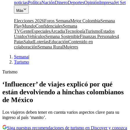
noticias
Política
Nación
Dinero
Deportes
Opinión
Impresa
Jet Set
Más
Elecciones 2026
Foros Semana
Mejor Colombia
Semana
Play
Mundo
Confidenciales
Semana
TV
Gente
Especiales
Arcadia
Tecnología
Turismo
Estados
Unidos
Vehículos
Semana Sostenible
Finanzas Personales
4
Patas
Salud
Loterías
Educación
Contenido en
colaboración
Semana Rural
Mujeres
Semana
|
Turismo
Turismo
‘Influencer’ de viajes explicó por qué
están devolviendo a hinchas colombianos
de México
Los viajeros deben tener en cuenta varios aspectos clave para su
ingreso al país ‘manito’.
Siga nuestras recomendaciones de turismo en Discover y conozca