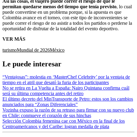
Así las cosas, el viajero puede correr el riesgo de que le
permitan quedarse menos del tiempo que tenía previsto
, lo cual
puede convertirse en un problema porque, si la apuesta es que
Colombia avance en el torneo, con este tipo de inconvenientes se
puede correr el riesgo de no asistir a todos los partidos o perderse la
oportunidad de disfrutar de la totalidad del evento deportivo.
VER MÁS
turismo
Mundial de 2026
México
Le puede interesar
“Ventajosas”: molestia en ‘MasterChef Celebrity’ por la ventaja de
tiempo en el atril que desató la furia de los participantes
No se retira en La Vuelta a España: Nairo Quintana confirma cuál
será su última competencia antes del retiro
El último decreto del MinTransporte de Petro: estos son los cambios
anunciados para “Zonas Diferenciales”
Vozinha expuso la razón de su retraso para firmar con su nuevo club
en Chile: conmueve el corazón de sus hinchas
Selección Colombia femenina cae con México en la final de los
Centroamericanos y del Caribe: logran medalla de plata