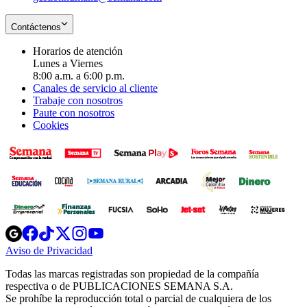
Contáctenos
Horarios de atención
Lunes a Viernes
8:00 a.m. a 6:00 p.m.
Canales de servicio al cliente
Trabaje con nosotros
Paute con nosotros
Cookies
Opens
Opens
Opens
Opens
Opens
in
in
in
in
in
Aviso de Privacidad
Opens
new
new
new
new
new
in
window
window
window
window
window
Todas las marcas registradas son propiedad de la compañía
new
respectiva o de PUBLICACIONES SEMANA S.A.
window
Se prohíbe la reproducción total o parcial de cualquiera de los