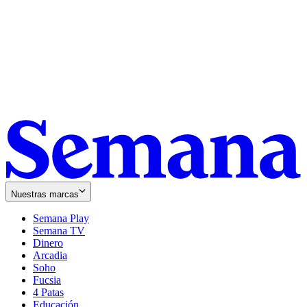
Nuestras marcas
Semana Play
Semana TV
Dinero
Arcadia
Soho
Opens
Fucsia
in
Opens
4 Patas
new
in
Educación
window
new