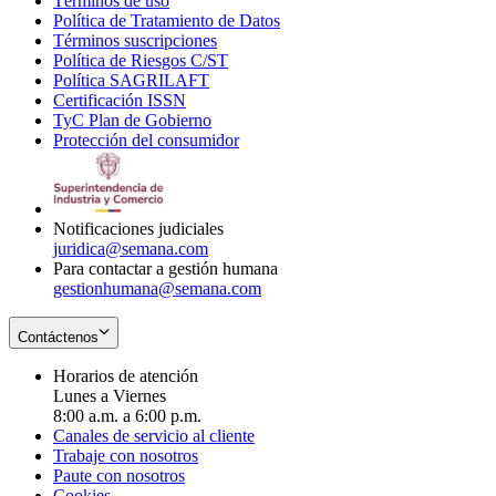
Términos de uso
Opens
Política de Tratamiento de Datos
in
Opens
Términos suscripciones
new
Opens
in
Política de Riesgos C/ST
window
in
Opens
new
Política SAGRILAFT
Opens
new
in
window
Certificación ISSN
Opens
in
window
new
TyC Plan de Gobierno
in
new
Opens
window
Protección del consumidor
new
window
in
Opens
window
new
in
window
new
window
Notificaciones judiciales
juridica@semana.com
Para contactar a gestión humana
gestionhumana@semana.com
Contáctenos
Horarios de atención
Lunes a Viernes
8:00 a.m. a 6:00 p.m.
Canales de servicio al cliente
Trabaje con nosotros
Paute con nosotros
Cookies