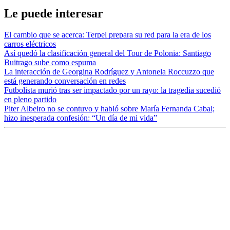
Le puede interesar
El cambio que se acerca: Terpel prepara su red para la era de los
carros eléctricos
Así quedó la clasificación general del Tour de Polonia: Santiago
Buitrago sube como espuma
La interacción de Georgina Rodríguez y Antonela Roccuzzo que
está generando conversación en redes
Futbolista murió tras ser impactado por un rayo: la tragedia sucedió
en pleno partido
Piter Albeiro no se contuvo y habló sobre María Fernanda Cabal;
hizo inesperada confesión: “Un día de mi vida”