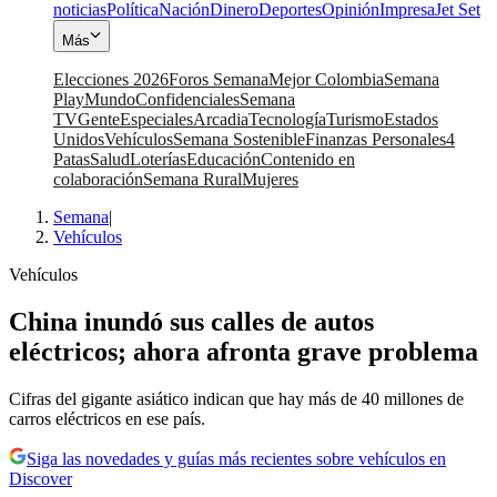
noticias
Política
Nación
Dinero
Deportes
Opinión
Impresa
Jet Set
Más
Elecciones 2026
Foros Semana
Mejor Colombia
Semana
Play
Mundo
Confidenciales
Semana
TV
Gente
Especiales
Arcadia
Tecnología
Turismo
Estados
Unidos
Vehículos
Semana Sostenible
Finanzas Personales
4
Patas
Salud
Loterías
Educación
Contenido en
colaboración
Semana Rural
Mujeres
Semana
|
Vehículos
Vehículos
China inundó sus calles de autos
eléctricos; ahora afronta grave problema
Cifras del gigante asiático indican que hay más de 40 millones de
carros eléctricos en ese país.
Siga las novedades y guías más recientes sobre vehículos en
Discover