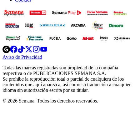
Opens
Opens
Opens
Opens
Opens
in
in
in
in
in
Aviso de Privacidad
Opens
new
new
new
new
new
in
window
window
window
window
window
Todas las marcas registradas son propiedad de la compañía
new
respectiva o de PUBLICACIONES SEMANA S.A.
window
Se prohíbe la reproducción total o parcial de cualquiera de los
contenidos que aquí aparezca, así como su traducción a cualquier
idioma sin autorización escrita por su titular.
© 2026 Semana. Todos los derechos reservados.