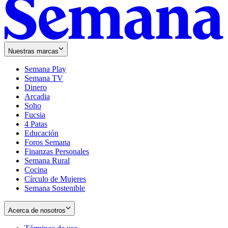
Nuestras marcas
Semana Play
Semana TV
Dinero
Arcadia
Soho
Opens
Fucsia
in
Opens
4 Patas
new
in
Educación
window
new
Foros Semana
window
Finanzas Personales
Semana Rural
Cocina
Círculo de Mujeres
Semana Sostenible
Acerca de nosotros