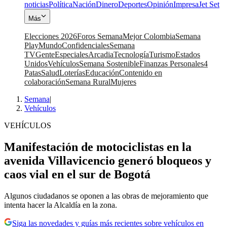
noticias
Política
Nación
Dinero
Deportes
Opinión
Impresa
Jet Set
Más
Elecciones 2026
Foros Semana
Mejor Colombia
Semana
Play
Mundo
Confidenciales
Semana
TV
Gente
Especiales
Arcadia
Tecnología
Turismo
Estados
Unidos
Vehículos
Semana Sostenible
Finanzas Personales
4
Patas
Salud
Loterías
Educación
Contenido en
colaboración
Semana Rural
Mujeres
Semana
|
Vehículos
VEHÍCULOS
Manifestación de motociclistas en la
avenida Villavicencio generó bloqueos y
caos vial en el sur de Bogotá
Algunos ciudadanos se oponen a las obras de mejoramiento que
intenta hacer la Alcaldía en la zona.
Siga las novedades y guías más recientes sobre vehículos en