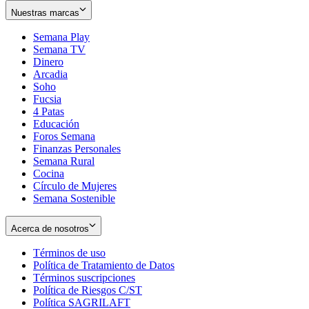
Nuestras marcas
Semana Play
Semana TV
Dinero
Arcadia
Soho
Opens
Fucsia
in
Opens
4 Patas
new
in
Educación
window
new
Foros Semana
window
Finanzas Personales
Semana Rural
Cocina
Círculo de Mujeres
Semana Sostenible
Acerca de nosotros
Términos de uso
Opens
Política de Tratamiento de Datos
in
Opens
Términos suscripciones
new
Opens
in
Política de Riesgos C/ST
window
in
Opens
new
Política SAGRILAFT
Opens
new
in
window