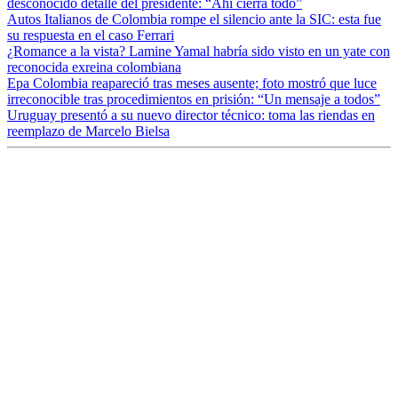
desconocido detalle del presidente: “Ahí cierra todo”
Autos Italianos de Colombia rompe el silencio ante la SIC: esta fue
su respuesta en el caso Ferrari
¿Romance a la vista? Lamine Yamal habría sido visto en un yate con
reconocida exreina colombiana
Epa Colombia reapareció tras meses ausente; foto mostró que luce
irreconocible tras procedimientos en prisión: “Un mensaje a todos”
Uruguay presentó a su nuevo director técnico: toma las riendas en
reemplazo de Marcelo Bielsa