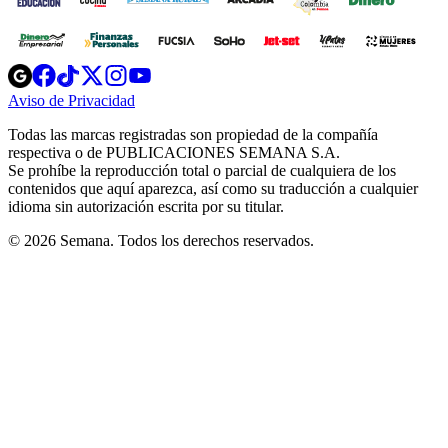
Opens
Opens
Opens
Opens
Opens
in
in
in
in
in
Aviso de Privacidad
Opens
new
new
new
new
new
in
window
window
window
window
window
Todas las marcas registradas son propiedad de la compañía
new
respectiva o de PUBLICACIONES SEMANA S.A.
window
Se prohíbe la reproducción total o parcial de cualquiera de los
contenidos que aquí aparezca, así como su traducción a cualquier
idioma sin autorización escrita por su titular.
© 2026 Semana. Todos los derechos reservados.