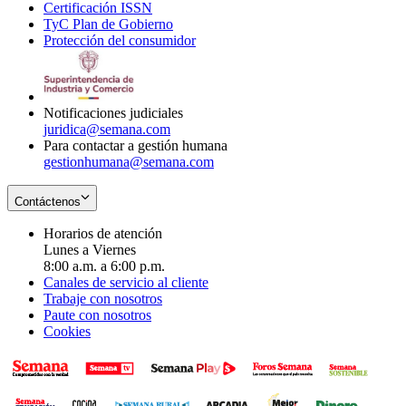
Certificación ISSN
Opens
in
window
new
TyC Plan de Gobierno
in
new
Opens
window
Protección del consumidor
new
window
in
Opens
window
new
in
window
new
window
Notificaciones judiciales
juridica@semana.com
Para contactar a gestión humana
gestionhumana@semana.com
Contáctenos
Horarios de atención
Lunes a Viernes
8:00 a.m. a 6:00 p.m.
Canales de servicio al cliente
Trabaje con nosotros
Paute con nosotros
Cookies