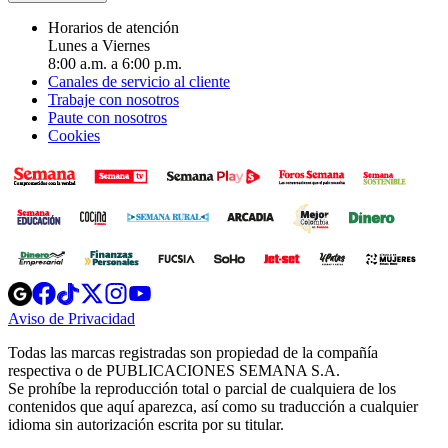
Horarios de atención
Lunes a Viernes
8:00 a.m. a 6:00 p.m.
Canales de servicio al cliente
Trabaje con nosotros
Paute con nosotros
Cookies
Opens
Opens
Opens
Opens
Opens
in
in
in
in
in
Aviso de Privacidad
Opens
new
new
new
new
new
in
window
window
window
window
window
Todas las marcas registradas son propiedad de la compañía
new
respectiva o de PUBLICACIONES SEMANA S.A.
window
Se prohíbe la reproducción total o parcial de cualquiera de los
contenidos que aquí aparezca, así como su traducción a cualquier
idioma sin autorización escrita por su titular.