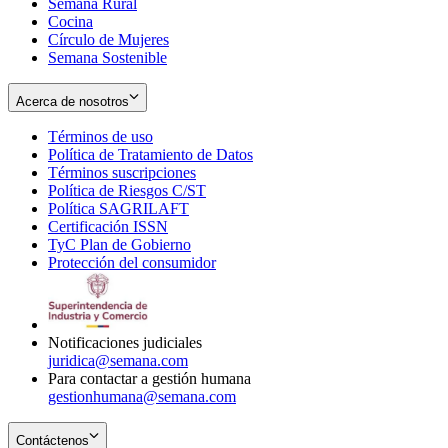
Semana Rural
Cocina
Círculo de Mujeres
Semana Sostenible
Acerca de nosotros
Términos de uso
Opens
Política de Tratamiento de Datos
in
Opens
Términos suscripciones
new
Opens
in
Política de Riesgos C/ST
window
in
Opens
new
Política SAGRILAFT
Opens
new
in
window
Certificación ISSN
Opens
in
window
new
TyC Plan de Gobierno
in
new
Opens
window
Protección del consumidor
new
window
in
Opens
window
new
in
window
new
window
Notificaciones judiciales
juridica@semana.com
Para contactar a gestión humana
gestionhumana@semana.com
Contáctenos