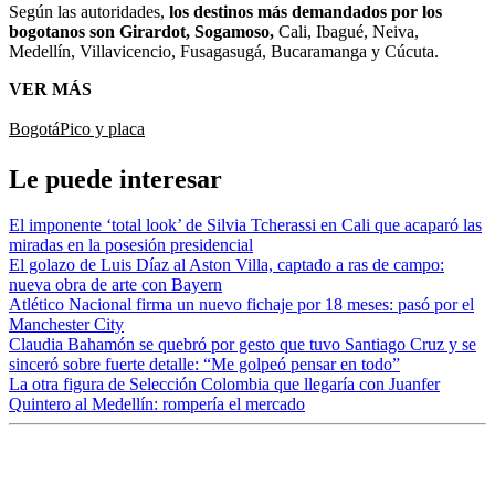
Según las autoridades,
los destinos más demandados por los
bogotanos son Girardot, Sogamoso,
Cali, Ibagué, Neiva,
Medellín, Villavicencio, Fusagasugá, Bucaramanga y Cúcuta.
VER MÁS
Bogotá
Pico y placa
Le puede interesar
El imponente ‘total look’ de Silvia Tcherassi en Cali que acaparó las
miradas en la posesión presidencial
El golazo de Luis Díaz al Aston Villa, captado a ras de campo:
nueva obra de arte con Bayern
Atlético Nacional firma un nuevo fichaje por 18 meses: pasó por el
Manchester City
Claudia Bahamón se quebró por gesto que tuvo Santiago Cruz y se
sinceró sobre fuerte detalle: “Me golpeó pensar en todo”
La otra figura de Selección Colombia que llegaría con Juanfer
Quintero al Medellín: rompería el mercado