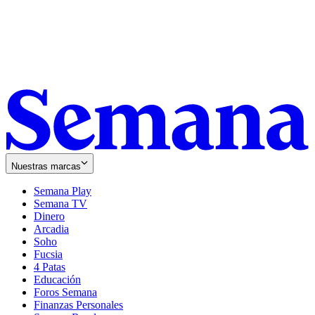
Nuestras marcas
Semana Play
Semana TV
Dinero
Arcadia
Soho
Opens
Fucsia
in
Opens
4 Patas
new
in
Educación
window
new
Foros Semana
window
Finanzas Personales