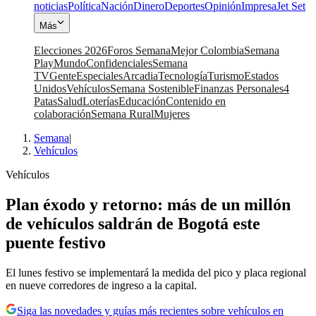
noticias
Política
Nación
Dinero
Deportes
Opinión
Impresa
Jet Set
Más
Elecciones 2026
Foros Semana
Mejor Colombia
Semana
Play
Mundo
Confidenciales
Semana
TV
Gente
Especiales
Arcadia
Tecnología
Turismo
Estados
Unidos
Vehículos
Semana Sostenible
Finanzas Personales
4
Patas
Salud
Loterías
Educación
Contenido en
colaboración
Semana Rural
Mujeres
Semana
|
Vehículos
Vehículos
Plan éxodo y retorno: más de un millón
de vehículos saldrán de Bogotá este
puente festivo
El lunes festivo se implementará la medida del pico y placa regional
en nueve corredores de ingreso a la capital.
Siga las novedades y guías más recientes sobre vehículos en