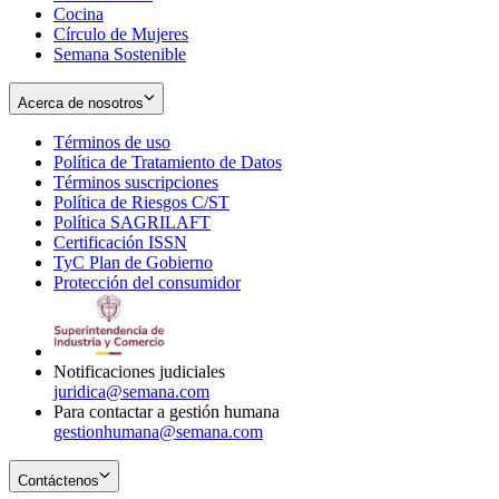
Cocina
Círculo de Mujeres
Semana Sostenible
Acerca de nosotros
Términos de uso
Opens
Política de Tratamiento de Datos
in
Opens
Términos suscripciones
new
Opens
in
Política de Riesgos C/ST
window
in
Opens
new
Política SAGRILAFT
Opens
new
in
window
Certificación ISSN
Opens
in
window
new
TyC Plan de Gobierno
in
new
Opens
window
Protección del consumidor
new
window
in
Opens
window
new
in
window
new
window
Notificaciones judiciales
juridica@semana.com
Para contactar a gestión humana
gestionhumana@semana.com
Contáctenos