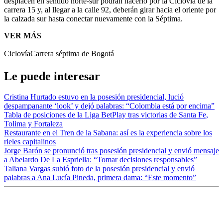
desplacen en sentido norte-sur podrán hacerlo por la Ciclovía de la
carrera 15 y, al llegar a la calle 92, deberán girar hacia el oriente por
la calzada sur hasta conectar nuevamente con la Séptima.
VER MÁS
Ciclovía
Carrera séptima de Bogotá
Le puede interesar
Cristina Hurtado estuvo en la posesión presidencial, lució
despampanante ‘look’ y dejó palabras: “Colombia está por encima”
Tabla de posiciones de la Liga BetPlay tras victorias de Santa Fe,
Tolima y Fortaleza
Restaurante en el Tren de la Sabana: así es la experiencia sobre los
rieles capitalinos
Jorge Barón se pronunció tras posesión presidencial y envió mensaje
a Abelardo De La Espriella: “Tomar decisiones responsables”
Taliana Vargas subió foto de la posesión presidencial y envió
palabras a Ana Lucía Pineda, primera dama: “Este momento”