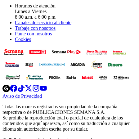
Horarios de atención
Lunes a Viernes
8:00 a.m. a 6:00 p.m.
Canales de servicio al cliente
Trabaje con nosotros
Paute con nosotros
Cookies
Opens
Opens
Opens
Opens
Opens
in
in
in
in
in
Aviso de Privacidad
Opens
new
new
new
new
new
in
window
window
window
window
window
Todas las marcas registradas son propiedad de la compañía
new
respectiva o de PUBLICACIONES SEMANA S.A.
window
Se prohíbe la reproducción total o parcial de cualquiera de los
contenidos que aquí aparezca, así como su traducción a cualquier
idioma sin autorización escrita por su titular.