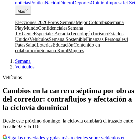
noticias
Política
Nación
Dinero
Deportes
Opinión
Impresa
Jet Set
Más
Elecciones 2026
Foros Semana
Mejor Colombia
Semana
Play
Mundo
Confidenciales
Semana
TV
Gente
Especiales
Arcadia
Tecnología
Turismo
Estados
Unidos
Vehículos
Semana Sostenible
Finanzas Personales
4
Patas
Salud
Loterías
Educación
Contenido en
colaboración
Semana Rural
Mujeres
Semana
|
Vehículos
Vehículos
Cambios en la carrera séptima por obras
del corredor: contraflujos y afectación a
la ciclovía dominical
Desde este próximo domingo, la ciclovía cambiará el trazado entre
la calle 92 y la 116.
Siga las novedades y guías más recientes sobre vehículos en