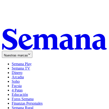
Nuestras marcas
Semana Play
Semana TV
Dinero
Arcadia
Soho
Opens
Fucsia
in
Opens
4 Patas
new
in
Educación
window
new
Foros Semana
window
Finanzas Personales
Semana Rural