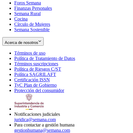
Foros Semana
window
Finanzas Personales
Semana Rural
Cocina
Círculo de Mujeres
Semana Sostenible
Acerca de nosotros
Términos de uso
Opens
Política de Tratamiento de Datos
in
Opens
Términos suscripciones
new
Opens
in
Política de Riesgos C/ST
window
in
Opens
new
Política SAGRILAFT
Opens
new
in
window
Certificación ISSN
Opens
in
window
new
TyC Plan de Gobierno
in
new
Opens
window
Protección del consumidor
new
window
in
Opens
window
new
in
window
new
window
Notificaciones judiciales
juridica@semana.com
Para contactar a gestión humana
gestionhumana@semana.com