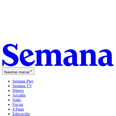
Nuestras marcas
Semana Play
Semana TV
Dinero
Arcadia
Soho
Opens
Fucsia
in
Opens
4 Patas
new
in
Educación
window
new