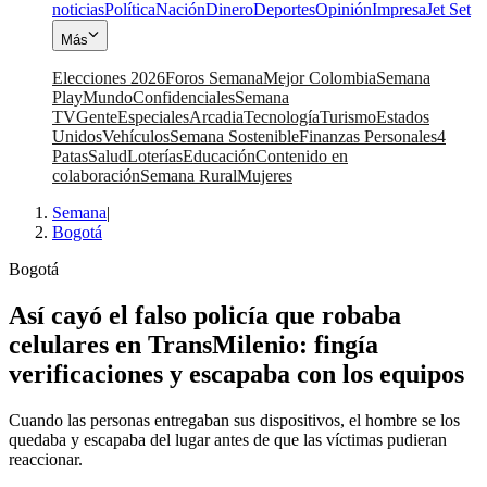
noticias
Política
Nación
Dinero
Deportes
Opinión
Impresa
Jet Set
Más
Elecciones 2026
Foros Semana
Mejor Colombia
Semana
Play
Mundo
Confidenciales
Semana
TV
Gente
Especiales
Arcadia
Tecnología
Turismo
Estados
Unidos
Vehículos
Semana Sostenible
Finanzas Personales
4
Patas
Salud
Loterías
Educación
Contenido en
colaboración
Semana Rural
Mujeres
Semana
|
Bogotá
Bogotá
Así cayó el falso policía que robaba
celulares en TransMilenio: fingía
verificaciones y escapaba con los equipos
Cuando las personas entregaban sus dispositivos, el hombre se los
quedaba y escapaba del lugar antes de que las víctimas pudieran
reaccionar.