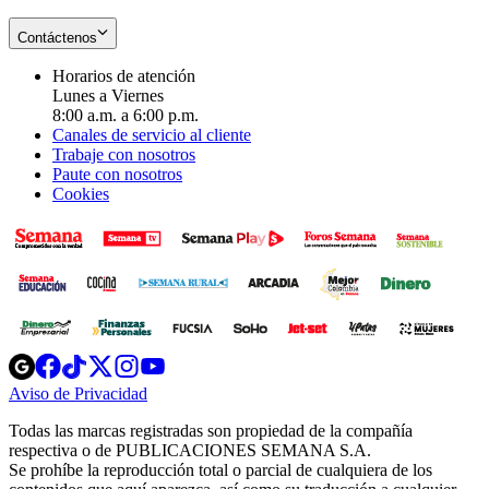
Contáctenos
Horarios de atención
Lunes a Viernes
8:00 a.m. a 6:00 p.m.
Canales de servicio al cliente
Trabaje con nosotros
Paute con nosotros
Cookies
Opens
Opens
Opens
Opens
Opens
in
in
in
in
in
Aviso de Privacidad
Opens
new
new
new
new
new
in
window
window
window
window
window
Todas las marcas registradas son propiedad de la compañía
new
respectiva o de PUBLICACIONES SEMANA S.A.
window
Se prohíbe la reproducción total o parcial de cualquiera de los