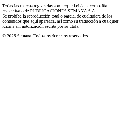
in
window
window
window
window
window
Todas las marcas registradas son propiedad de la compañía
new
respectiva o de PUBLICACIONES SEMANA S.A.
window
Se prohíbe la reproducción total o parcial de cualquiera de los
contenidos que aquí aparezca, así como su traducción a cualquier
idioma sin autorización escrita por su titular.
© 2026 Semana. Todos los derechos reservados.