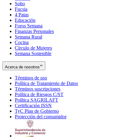
Soho
Opens
Fucsia
in
Opens
4 Patas
new
in
Educación
window
new
Foros Semana
window
Finanzas Personales
Semana Rural
Cocina
Círculo de Mujeres
Semana Sostenible
Acerca de nosotros
Términos de uso
Opens
Política de Tratamiento de Datos
in
Opens
Términos suscripciones
new
Opens
in
Política de Riesgos C/ST
window
in
Opens
new
Política SAGRILAFT
Opens
new
in
window
Certificación ISSN
Opens
in
window
new
TyC Plan de Gobierno
in
new
Opens
window
Protección del consumidor
new
window
in
Opens
window
new
in
window
new
window