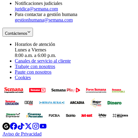
Notificaciones judiciales
juridica@semana.com
Para contactar a gestión humana
gestionhumana@semana.com
Contáctenos
Horarios de atención
Lunes a Viernes
8:00 a.m. a 6:00 p.m.
Canales de servicio al cliente
Trabaje con nosotros
Paute con nosotros
Cookies
Opens
Opens
Opens
Opens
Opens
in
in
in
in
in
Aviso de Privacidad
Opens
new
new
new
new
new