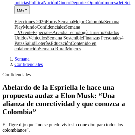
noticias
Política
Nación
Dinero
Deportes
Opinión
Impresa
Jet Set
Más
Elecciones 2026
Foros Semana
Mejor Colombia
Semana
Play
Mundo
Confidenciales
Semana
TV
Gente
Especiales
Arcadia
Tecnología
Turismo
Estados
Unidos
Vehículos
Semana Sostenible
Finanzas Personales
4
Patas
Salud
Loterías
Educación
Contenido en
colaboración
Semana Rural
Mujeres
Semana
|
Confidenciales
Confidenciales
Abelardo de la Espriella le hace una
propuesta audaz a Elon Musk: “Una
alianza de conectividad y que conozca a
Colombia”
El Tigre dijo que “no se puede vivir sin conexión para todos los
colombianos”.