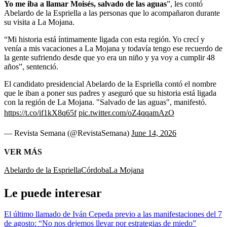
Yo me iba a llamar Moisés, salvado de las aguas
”, les contó
Abelardo de la Espriella a las personas que lo acompañaron durante
su visita a La Mojana.
“Mi historia está íntimamente ligada con esta región. Yo crecí y
venía a mis vacaciones a La Mojana y todavía tengo ese recuerdo de
la gente sufriendo desde que yo era un niño y ya voy a cumplir 48
años”, sentenció.
El candidato presidencial Abelardo de la Espriella contó el nombre
que le iban a poner sus padres y aseguró que su historia está ligada
con la región de La Mojana. "Salvado de las aguas", manifestó.
https://t.co/if1kX8q65f
pic.twitter.com/oZ4qqamAzO
— Revista Semana (@RevistaSemana)
June 14, 2026
VER MÁS
Abelardo de la Espriella
Córdoba
La Mojana
Le puede interesar
El último llamado de Iván Cepeda previo a las manifestaciones del 7
de agosto: “No nos dejemos llevar por estrategias de miedo”