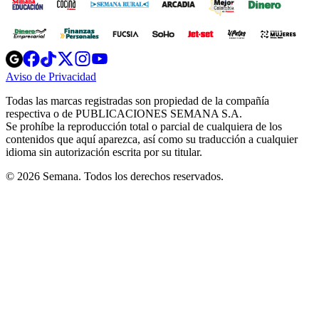
Opens
Opens
Opens
Opens
Opens
in
in
in
in
in
Aviso de Privacidad
Opens
new
new
new
new
new
in
window
window
window
window
window
Todas las marcas registradas son propiedad de la compañía
new
respectiva o de PUBLICACIONES SEMANA S.A.
window
Se prohíbe la reproducción total o parcial de cualquiera de los
contenidos que aquí aparezca, así como su traducción a cualquier
idioma sin autorización escrita por su titular.
© 2026 Semana. Todos los derechos reservados.