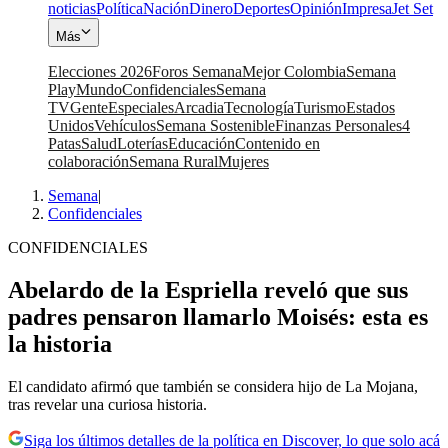
noticias
Política
Nación
Dinero
Deportes
Opinión
Impresa
Jet Set
Más
Elecciones 2026
Foros Semana
Mejor Colombia
Semana
Play
Mundo
Confidenciales
Semana
TV
Gente
Especiales
Arcadia
Tecnología
Turismo
Estados
Unidos
Vehículos
Semana Sostenible
Finanzas Personales
4
Patas
Salud
Loterías
Educación
Contenido en
colaboración
Semana Rural
Mujeres
Semana
|
Confidenciales
CONFIDENCIALES
Abelardo de la Espriella reveló que sus
padres pensaron llamarlo Moisés: esta es
la historia
El candidato afirmó que también se considera hijo de La Mojana,
tras revelar una curiosa historia.
Siga los últimos detalles de la política en Discover, lo que solo acá