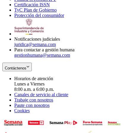
Certificación ISSN
Opens
in
window
new
TyC Plan de Gobierno
in
new
Opens
window
Protección del consumidor
new
window
in
Opens
window
new
in
window
new
window
Notificaciones judiciales
juridica@semana.com
Para contactar a gestión humana
gestionhumana@semana.com
Contáctenos
Horarios de atención
Lunes a Viernes
8:00 a.m. a 6:00 p.m.
Canales de servicio al cliente
Trabaje con nosotros
Paute con nosotros
Cookies