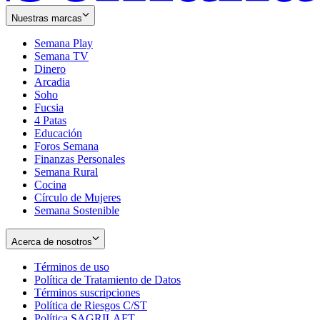
Nuestras marcas
Semana Play
Semana TV
Dinero
Arcadia
Soho
Opens
Fucsia
in
Opens
4 Patas
new
in
Educación
window
new
Foros Semana
window
Finanzas Personales
Semana Rural
Cocina
Círculo de Mujeres
Semana Sostenible
Acerca de nosotros
Términos de uso
Opens
Política de Tratamiento de Datos
in
Opens
Términos suscripciones
new
Opens
in
Política de Riesgos C/ST
window
in
Opens
new
Política SAGRILAFT
Opens
new
in
window