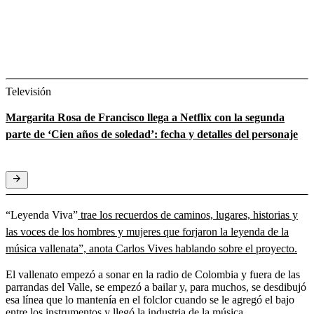
Televisión
Margarita Rosa de Francisco llega a Netflix con la segunda
parte de ‘Cien años de soledad’: fecha y detalles del personaje
“Leyenda Viva”
trae los recuerdos de caminos, lugares, historias y
las voces de los hombres y mujeres que forjaron la leyenda de la
música vallenata”, anota Carlos Vives hablando sobre el proyecto.
El vallenato empezó a sonar en la radio de Colombia y fuera de las
parrandas del Valle, se empezó a bailar y, para muchos, se desdibujó
esa línea que lo mantenía en el folclor cuando se le agregó el bajo
entre los instrumentos y llegó la industria de la música.