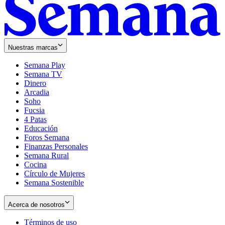
Nuestras marcas
Semana Play
Semana TV
Dinero
Arcadia
Soho
Opens
Fucsia
in
Opens
4 Patas
new
in
Educación
window
new
Foros Semana
window
Finanzas Personales
Semana Rural
Cocina
Círculo de Mujeres
Semana Sostenible
Acerca de nosotros
Términos de uso
Opens