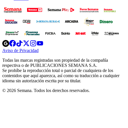
Opens
Opens
Opens
Opens
Opens
in
in
in
in
in
Aviso de Privacidad
Opens
new
new
new
new
new
in
window
window
window
window
window
Todas las marcas registradas son propiedad de la compañía
new
respectiva o de PUBLICACIONES SEMANA S.A.
window
Se prohíbe la reproducción total o parcial de cualquiera de los
contenidos que aquí aparezca, así como su traducción a cualquier
idioma sin autorización escrita por su titular.
© 2026 Semana. Todos los derechos reservados.