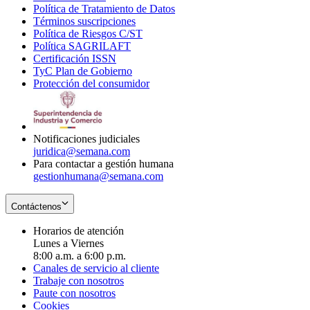
Política de Tratamiento de Datos
in
Opens
Términos suscripciones
new
Opens
in
Política de Riesgos C/ST
window
in
Opens
new
Política SAGRILAFT
Opens
new
in
window
Certificación ISSN
Opens
in
window
new
TyC Plan de Gobierno
in
new
Opens
window
Protección del consumidor
new
window
in
Opens
window
new
in
window
new
window
Notificaciones judiciales
juridica@semana.com
Para contactar a gestión humana
gestionhumana@semana.com
Contáctenos
Horarios de atención
Lunes a Viernes
8:00 a.m. a 6:00 p.m.
Canales de servicio al cliente
Trabaje con nosotros
Paute con nosotros
Cookies