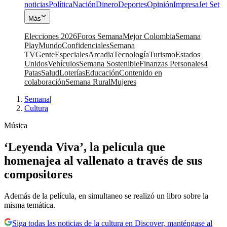
noticias
Política
Nación
Dinero
Deportes
Opinión
Impresa
Jet Set
Más
Elecciones 2026
Foros Semana
Mejor Colombia
Semana
Play
Mundo
Confidenciales
Semana
TV
Gente
Especiales
Arcadia
Tecnología
Turismo
Estados
Unidos
Vehículos
Semana Sostenible
Finanzas Personales
4
Patas
Salud
Loterías
Educación
Contenido en
colaboración
Semana Rural
Mujeres
Semana
|
Cultura
Música
‘Leyenda Viva’, la película que
homenajea al vallenato a través de sus
compositores
Además de la película, en simultaneo se realizó un libro sobre la
misma temática.
Siga todas las noticias de la cultura en Discover, manténgase al