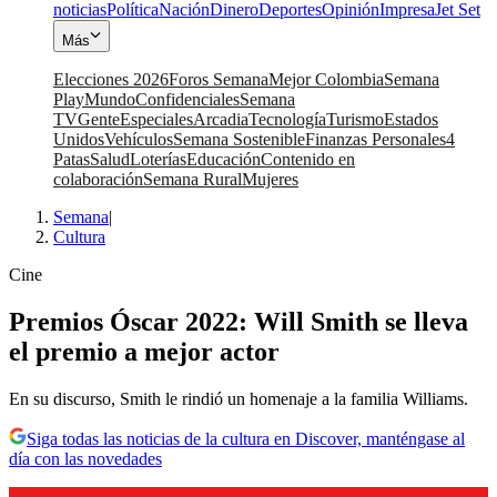
noticias
Política
Nación
Dinero
Deportes
Opinión
Impresa
Jet Set
Más
Elecciones 2026
Foros Semana
Mejor Colombia
Semana
Play
Mundo
Confidenciales
Semana
TV
Gente
Especiales
Arcadia
Tecnología
Turismo
Estados
Unidos
Vehículos
Semana Sostenible
Finanzas Personales
4
Patas
Salud
Loterías
Educación
Contenido en
colaboración
Semana Rural
Mujeres
Semana
|
Cultura
Cine
Premios Óscar 2022: Will Smith se lleva
el premio a mejor actor
En su discurso, Smith le rindió un homenaje a la familia Williams.
Siga todas las noticias de la cultura en Discover, manténgase al
día con las novedades