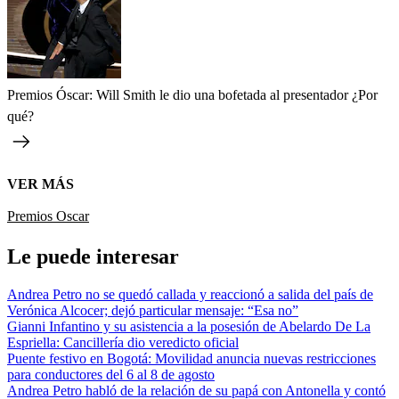
Premios Óscar: Will Smith le dio una bofetada al presentador ¿Por
qué?
VER MÁS
Premios Oscar
Le puede interesar
Andrea Petro no se quedó callada y reaccionó a salida del país de
Verónica Alcocer; dejó particular mensaje: “Esa no”
Gianni Infantino y su asistencia a la posesión de Abelardo De La
Espriella: Cancillería dio veredicto oficial
Puente festivo en Bogotá: Movilidad anuncia nuevas restricciones
para conductores del 6 al 8 de agosto
Andrea Petro habló de la relación de su papá con Antonella y contó