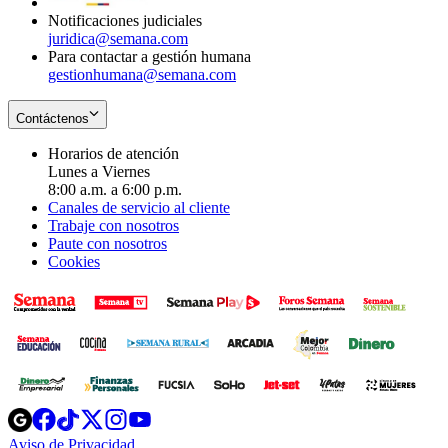
Notificaciones judiciales
juridica@semana.com
Para contactar a gestión humana
gestionhumana@semana.com
Contáctenos
Horarios de atención
Lunes a Viernes
8:00 a.m. a 6:00 p.m.
Canales de servicio al cliente
Trabaje con nosotros
Paute con nosotros
Cookies
Opens
Opens
Opens
Opens
Opens
in
in
in
in
in
Aviso de Privacidad
Opens