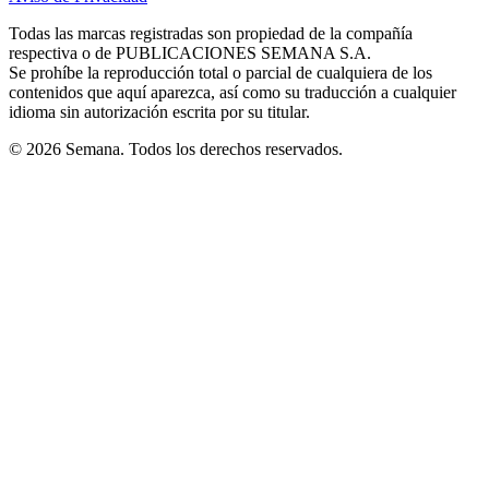
new
new
new
new
new
in
window
window
window
window
window
Todas las marcas registradas son propiedad de la compañía
new
respectiva o de PUBLICACIONES SEMANA S.A.
window
Se prohíbe la reproducción total o parcial de cualquiera de los
contenidos que aquí aparezca, así como su traducción a cualquier
idioma sin autorización escrita por su titular.
© 2026 Semana. Todos los derechos reservados.