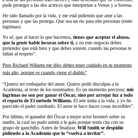
pude proteger a las dos actrices que interpretan a Venus y a Serena.
He sido llamado por la vida, y me está pidiendo que ame a las
personas y que las protega. Que sea un rio para mis personas (entre
lagrimas).
Yo sé, que al hacer lo que hacemos,
tienes que aceptar el abuso,
que la gente hable locuras sobre ti,
y en este negocio debes
pretender que está bien y que debes sonreir, cuando las personas te
faltan al respeto”.
Pero Richard Wiliams me dijo: debes tener cuidado en tu momento
más alto, porque es cuando viene el diablo”
“Quiero ser embajador del amor. Quiero pedir disculpas a la
Academia, al resto de los nominados. Es un momento precioso;
mis
lágrimas no son por ganar el Óscar, sino por arrojar luz a todo
el reparto de El método Williams.
El arte imita a la vida, y yo he
parecido el padre zumbado. El amor te hace hacer cosas increíbles”.
Por último, el ganador del Óscar a mejor actor bromeó sobre su
madre, la cual no pudo asistir a la gala porque tenía cita con su
grupo de ganchillo. Antes de finalizar,
Will Smith se despidió
pidiendo a la Academia que lo “vuelva a invitar”.