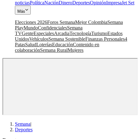
noticias
Política
Nación
Dinero
Deportes
Opinión
Impresa
Jet Set
Más
Elecciones 2026
Foros Semana
Mejor Colombia
Semana
Play
Mundo
Confidenciales
Semana
TV
Gente
Especiales
Arcadia
Tecnología
Turismo
Estados
Unidos
Vehículos
Semana Sostenible
Finanzas Personales
4
Patas
Salud
Loterías
Educación
Contenido en
colaboración
Semana Rural
Mujeres
Semana
|
Deportes