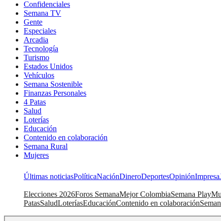
Confidenciales
Semana TV
Gente
Especiales
Arcadia
Tecnología
Turismo
Estados Unidos
Vehículos
Semana Sostenible
Finanzas Personales
4 Patas
Salud
Loterías
Educación
Contenido en colaboración
Semana Rural
Mujeres
Últimas noticias
Política
Nación
Dinero
Deportes
Opinión
Impresa
Elecciones 2026
Foros Semana
Mejor Colombia
Semana Play
Mu
Patas
Salud
Loterías
Educación
Contenido en colaboración
Seman