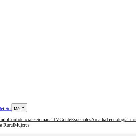
Jet Set
Más
ndo
Confidenciales
Semana TV
Gente
Especiales
Arcadia
Tecnología
Tur
a Rural
Mujeres