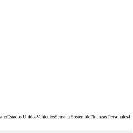
ismo
Estados Unidos
Vehículos
Semana Sostenible
Finanzas Personales
4