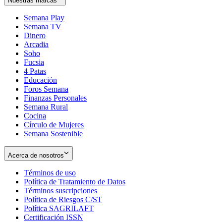
Nuestras marcas
Semana Play
Semana TV
Dinero
Arcadia
Soho
Opens
Fucsia
in
Opens
4 Patas
new
in
Educación
window
new
Foros Semana
window
Finanzas Personales
Semana Rural
Cocina
Círculo de Mujeres
Semana Sostenible
Acerca de nosotros
Términos de uso
Opens
Política de Tratamiento de Datos
in
Opens
Términos suscripciones
new
Opens
in
Política de Riesgos C/ST
window
in
Opens
new
Política SAGRILAFT
Opens
new
in
window
Certificación ISSN
Opens
in
window
new