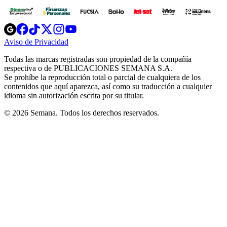
Opens
Opens
Opens
Opens
Opens
in
in
in
in
in
Aviso de Privacidad
Opens
new
new
new
new
new
in
window
window
window
window
window
Todas las marcas registradas son propiedad de la compañía
new
respectiva o de PUBLICACIONES SEMANA S.A.
window
Se prohíbe la reproducción total o parcial de cualquiera de los
contenidos que aquí aparezca, así como su traducción a cualquier
idioma sin autorización escrita por su titular.
© 2026 Semana. Todos los derechos reservados.