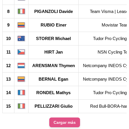
8
PIGANZOLI Davide
Team Visma | Lease
9
RUBIO Einer
Movistar Tea
10
STORER Michael
Tudor Pro Cycling
11
HIRT Jan
NSN Cycling T
12
ARENSMAN Thymen
Netcompany INEOS Cyc
13
BERNAL Egan
Netcompany INEOS Cyc
14
RONDEL Mathys
Tudor Pro Cycling
15
PELLIZZARI Giulio
Red Bull-BORA-han
Cargar más