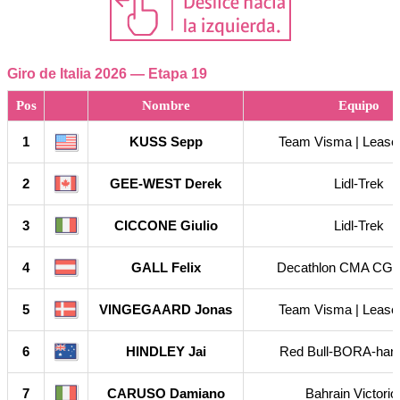
Giro de Italia 2026 — Etapa 19
Pos
Nombre
Equipo
1
KUSS Sepp
Team Visma | Lease
2
GEE-WEST Derek
Lidl-Trek
3
CICCONE Giulio
Lidl-Trek
4
GALL Felix
Decathlon CMA CG
5
VINGEGAARD Jonas
Team Visma | Lease
6
HINDLEY Jai
Red Bull-BORA-han
7
CARUSO Damiano
Bahrain Victorio