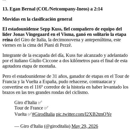
13. Egan Bernal (COL/Netcompany-Ineos) a 2:14
Movidas en la clasificación general
El estadounidense Sepp Kuss, fiel compañero de equipo del
líder Jonas Vingegaard en el Visma, ganó en solitario la etapa
reina
del Giro de Italia, la decimonovena y antepenúltima, este
viernes en la cima del Piani di Pezzè.
Integrante de la escapada del día, Kuss fue alcanzado y adelantado
por el italiano Giulio Ciccone a dos kilómetros para el final de esta
agotadora etapa de montaña.
Pero el estadounidense de 31 años, ganador de etapas en el Tour de
Francia y la Vuelta a España, pudo rehacerse, contraatacar y
convertirse en el 116º corredor de la historia en haber levantado los
brazos en las tres grandes rondas del ciclismo.
Giro d'Italia ✅
Tour de France ✅
Vuelta ✅
#GirodItalia
pic.twitter.com/I2XB2tmOYe
— Giro d'Italia (@giroditalia)
May 29, 2026