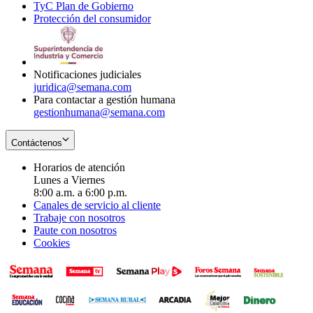
TyC Plan de Gobierno
in
new
Opens
window
Protección del consumidor
new
window
in
Opens
window
new
in
window
new
window
Notificaciones judiciales
juridica@semana.com
Para contactar a gestión humana
gestionhumana@semana.com
Contáctenos
Horarios de atención
Lunes a Viernes
8:00 a.m. a 6:00 p.m.
Canales de servicio al cliente
Trabaje con nosotros
Paute con nosotros
Cookies