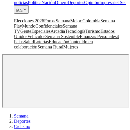
noticias
Política
Nación
Dinero
Deportes
Opinión
Impresa
Jet Set
Más
Elecciones 2026
Foros Semana
Mejor Colombia
Semana
Play
Mundo
Confidenciales
Semana
TV
Gente
Especiales
Arcadia
Tecnología
Turismo
Estados
Unidos
Vehículos
Semana Sostenible
Finanzas Personales
4
Patas
Salud
Loterías
Educación
Contenido en
colaboración
Semana Rural
Mujeres
Semana
|
Deportes
|
Ciclismo