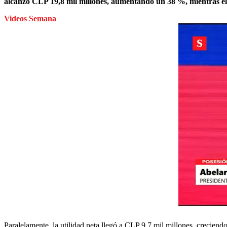
alcanzó CLP 19,8 mil millones, aumentando un 38 %, mientras 
Videos Semana
Paralelamente, la utilidad neta llegó a CLP 9,7 mil millones, creciend