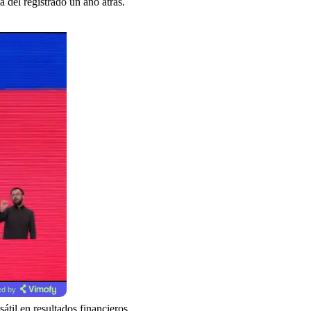
 del registrado un año atrás.
d by
átil en resultados financieros.