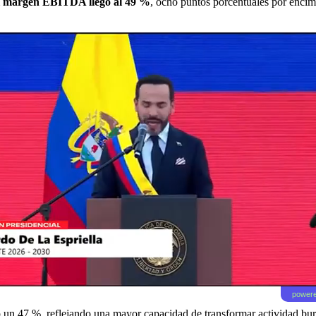
el margen EBITDA llegó al 49 %
, ocho puntos porcentuales por encima
powere
o un 47 %, reflejando una mayor capacidad de transformar actividad burs