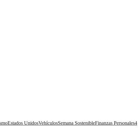
ismo
Estados Unidos
Vehículos
Semana Sostenible
Finanzas Personales
4