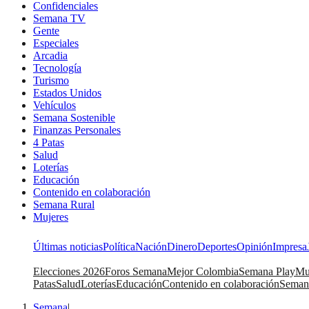
Confidenciales
Semana TV
Gente
Especiales
Arcadia
Tecnología
Turismo
Estados Unidos
Vehículos
Semana Sostenible
Finanzas Personales
4 Patas
Salud
Loterías
Educación
Contenido en colaboración
Semana Rural
Mujeres
Últimas noticias
Política
Nación
Dinero
Deportes
Opinión
Impresa
Elecciones 2026
Foros Semana
Mejor Colombia
Semana Play
Mu
Patas
Salud
Loterías
Educación
Contenido en colaboración
Seman
Semana
|