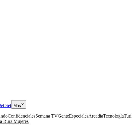
Jet Set
Más
ndo
Confidenciales
Semana TV
Gente
Especiales
Arcadia
Tecnología
Tur
a Rural
Mujeres