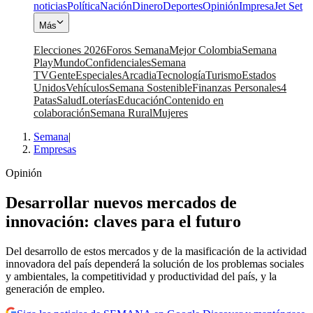
noticias
Política
Nación
Dinero
Deportes
Opinión
Impresa
Jet Set
Más
Elecciones 2026
Foros Semana
Mejor Colombia
Semana
Play
Mundo
Confidenciales
Semana
TV
Gente
Especiales
Arcadia
Tecnología
Turismo
Estados
Unidos
Vehículos
Semana Sostenible
Finanzas Personales
4
Patas
Salud
Loterías
Educación
Contenido en
colaboración
Semana Rural
Mujeres
Semana
|
Empresas
Opinión
Desarrollar nuevos mercados de
innovación: claves para el futuro
Del desarrollo de estos mercados y de la masificación de la actividad
innovadora del país dependerá la solución de los problemas sociales
y ambientales, la competitividad y productividad del país, y la
generación de empleo.