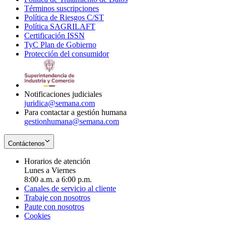
Términos suscripciones
new
Opens
in
Política de Riesgos C/ST
window
in
Opens
new
Política SAGRILAFT
Opens
new
in
window
Certificación ISSN
Opens
in
window
new
TyC Plan de Gobierno
in
new
Opens
window
Protección del consumidor
new
window
in
Opens
window
new
in
window
new
window
Notificaciones judiciales
juridica@semana.com
Para contactar a gestión humana
gestionhumana@semana.com
Contáctenos
Horarios de atención
Lunes a Viernes
8:00 a.m. a 6:00 p.m.
Canales de servicio al cliente
Trabaje con nosotros
Paute con nosotros
Cookies