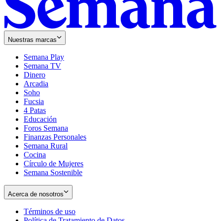
Nuestras marcas
Semana Play
Semana TV
Dinero
Arcadia
Soho
Opens
Fucsia
in
Opens
4 Patas
new
in
Educación
window
new
Foros Semana
window
Finanzas Personales
Semana Rural
Cocina
Círculo de Mujeres
Semana Sostenible
Acerca de nosotros
Términos de uso
Opens
Política de Tratamiento de Datos
in
Opens