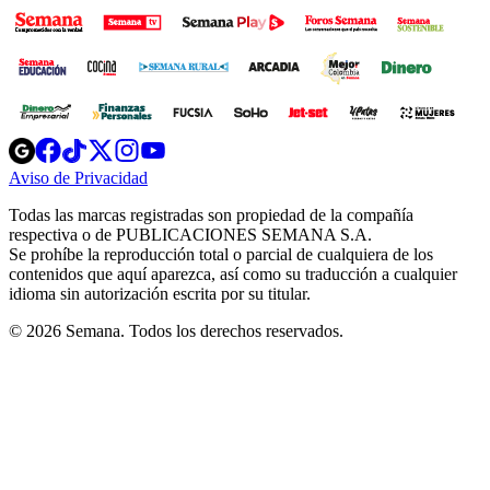
Opens
Opens
Opens
Opens
Opens
in
in
in
in
in
Aviso de Privacidad
Opens
new
new
new
new
new
in
window
window
window
window
window
Todas las marcas registradas son propiedad de la compañía
new
respectiva o de PUBLICACIONES SEMANA S.A.
window
Se prohíbe la reproducción total o parcial de cualquiera de los
contenidos que aquí aparezca, así como su traducción a cualquier
idioma sin autorización escrita por su titular.
© 2026 Semana. Todos los derechos reservados.