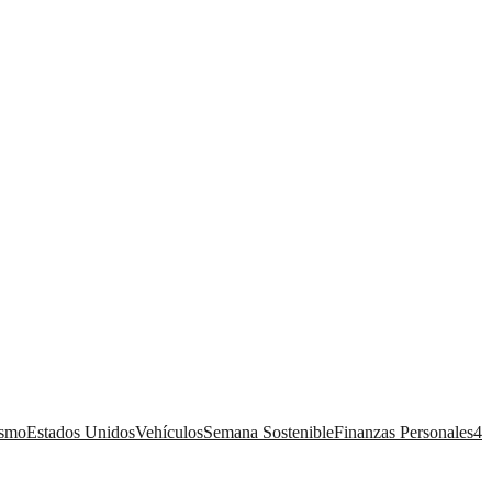
ismo
Estados Unidos
Vehículos
Semana Sostenible
Finanzas Personales
4