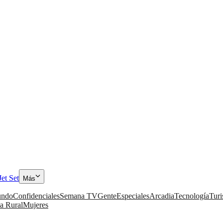
Jet Set
Más
ndo
Confidenciales
Semana TV
Gente
Especiales
Arcadia
Tecnología
Tur
a Rural
Mujeres