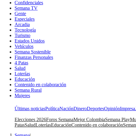
Confidenciales
Semana TV
Gente
Especiales
Arcadia
Tecnología
Turismo
Estados Unidos
Vehículos
Semana Sostenible
Finanzas Personales
4 Patas
Salud
Loterías
Educación
Contenido en colaboración
Semana Rural
Mujeres
Últimas noticias
Política
Nación
Dinero
Deportes
Opinión
Impresa
Elecciones 2026
Foros Semana
Mejor Colombia
Semana Play
Mu
Patas
Salud
Loterías
Educación
Contenido en colaboración
Seman
Semana
|