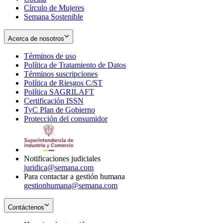
Círculo de Mujeres
Semana Sostenible
Acerca de nosotros
Términos de uso
Opens
Política de Tratamiento de Datos
in
Opens
Términos suscripciones
new
Opens
in
Política de Riesgos C/ST
window
in
Opens
new
Política SAGRILAFT
Opens
new
in
window
Certificación ISSN
Opens
in
window
new
TyC Plan de Gobierno
in
new
Opens
window
Protección del consumidor
new
window
in
Opens
window
new
in
window
new
window
Notificaciones judiciales
juridica@semana.com
Para contactar a gestión humana
gestionhumana@semana.com
Contáctenos