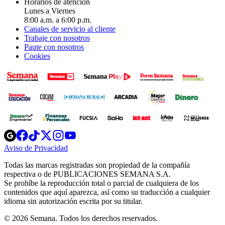
Horarios de atención
Lunes a Viernes
8:00 a.m. a 6:00 p.m.
Canales de servicio al cliente
Trabaje con nosotros
Paute con nosotros
Cookies
Opens
Opens
Opens
Opens
Opens
in
in
in
in
in
Aviso de Privacidad
Opens
new
new
new
new
new
in
window
window
window
window
window
Todas las marcas registradas son propiedad de la compañía
new
respectiva o de PUBLICACIONES SEMANA S.A.
window
Se prohíbe la reproducción total o parcial de cualquiera de los
contenidos que aquí aparezca, así como su traducción a cualquier
idioma sin autorización escrita por su titular.
© 2026 Semana. Todos los derechos reservados.