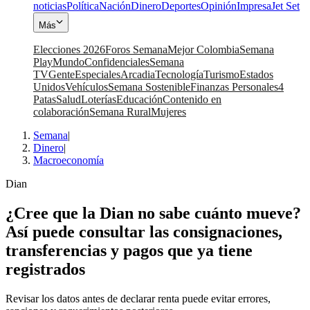
noticias
Política
Nación
Dinero
Deportes
Opinión
Impresa
Jet Set
Más
Elecciones 2026
Foros Semana
Mejor Colombia
Semana
Play
Mundo
Confidenciales
Semana
TV
Gente
Especiales
Arcadia
Tecnología
Turismo
Estados
Unidos
Vehículos
Semana Sostenible
Finanzas Personales
4
Patas
Salud
Loterías
Educación
Contenido en
colaboración
Semana Rural
Mujeres
Semana
|
Dinero
|
Macroeconomía
Dian
¿Cree que la Dian no sabe cuánto mueve?
Así puede consultar las consignaciones,
transferencias y pagos que ya tiene
registrados
Revisar los datos antes de declarar renta puede evitar errores,