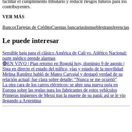
facilitar el cumplimiento tributario y reducir riesgos futuros para los
contribuyentes.
VER MÁS
Bancos
Tarjetas de Crédito
Cuentas bancarias
inmuebles
transferencias
Le puede interesar
Sensible baja para el clásico América de Cali vs. Atlético Nacional:
parte médico prende alarmas
🔴EN VIVO | Plan retorno en Bogotá hoy, domingo 9 de agosto |
Siga en directo el estado del tráfico, vías y estado de la movilidad
Melina Ramírez habló de Mateo Carvajal y destapó verdad de su
relación actual; fue clara sobre detalle: “Nunca se me ocurrió”
La otra cara de los carros eléctricos: se abre una nueva puja en
Europa sobre las reglas para los fabricantes de estos vehículos
Primeras imágenes de Messi tras la muerte de su papá: así se le vio
llegando a Argentina