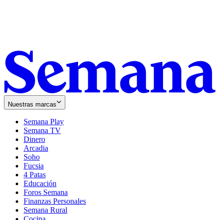
Nuestras marcas
Semana Play
Semana TV
Dinero
Arcadia
Soho
Opens
Fucsia
in
Opens
4 Patas
new
in
Educación
window
new
Foros Semana
window
Finanzas Personales
Semana Rural
Cocina