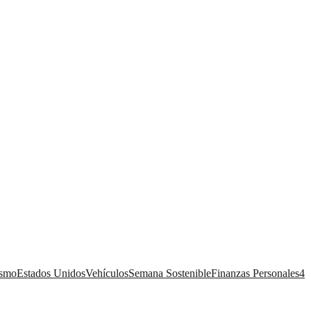
ismo
Estados Unidos
Vehículos
Semana Sostenible
Finanzas Personales
4