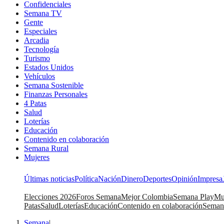
Confidenciales
Semana TV
Gente
Especiales
Arcadia
Tecnología
Turismo
Estados Unidos
Vehículos
Semana Sostenible
Finanzas Personales
4 Patas
Salud
Loterías
Educación
Contenido en colaboración
Semana Rural
Mujeres
Últimas noticias
Política
Nación
Dinero
Deportes
Opinión
Impresa
Elecciones 2026
Foros Semana
Mejor Colombia
Semana Play
Mu
Patas
Salud
Loterías
Educación
Contenido en colaboración
Seman
Semana
|