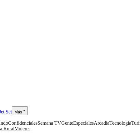
Jet Set
Más
ndo
Confidenciales
Semana TV
Gente
Especiales
Arcadia
Tecnología
Tur
a Rural
Mujeres