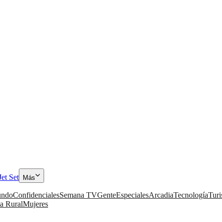
Jet Set
Más
ndo
Confidenciales
Semana TV
Gente
Especiales
Arcadia
Tecnología
Tur
a Rural
Mujeres