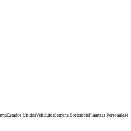
ismo
Estados Unidos
Vehículos
Semana Sostenible
Finanzas Personales
4