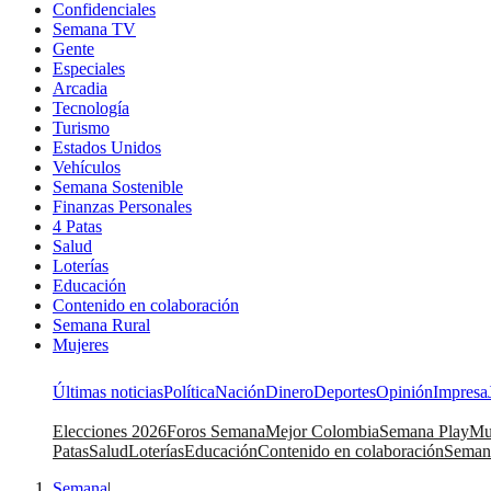
Confidenciales
Semana TV
Gente
Especiales
Arcadia
Tecnología
Turismo
Estados Unidos
Vehículos
Semana Sostenible
Finanzas Personales
4 Patas
Salud
Loterías
Educación
Contenido en colaboración
Semana Rural
Mujeres
Últimas noticias
Política
Nación
Dinero
Deportes
Opinión
Impresa
Elecciones 2026
Foros Semana
Mejor Colombia
Semana Play
Mu
Patas
Salud
Loterías
Educación
Contenido en colaboración
Seman
Semana
|