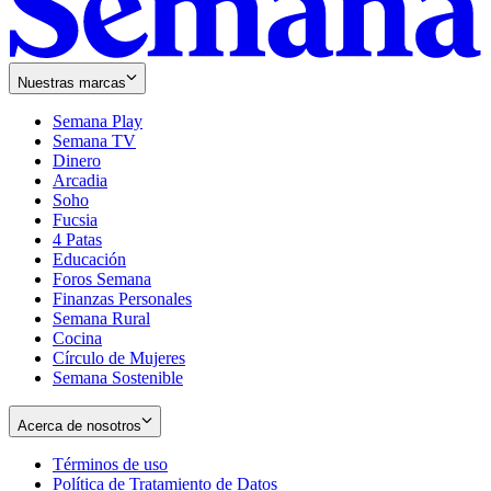
Nuestras marcas
Semana Play
Semana TV
Dinero
Arcadia
Soho
Opens
Fucsia
in
Opens
4 Patas
new
in
Educación
window
new
Foros Semana
window
Finanzas Personales
Semana Rural
Cocina
Círculo de Mujeres
Semana Sostenible
Acerca de nosotros
Términos de uso
Opens
Política de Tratamiento de Datos
in
Opens