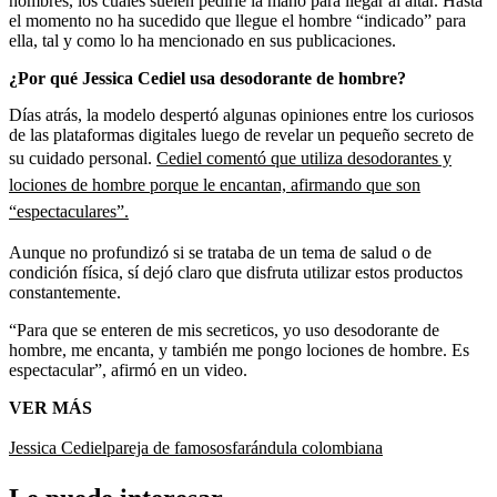
hombres, los cuales suelen pedirle la mano para llegar al altar. Hasta
el momento no ha sucedido que llegue el hombre “indicado” para
ella, tal y como lo ha mencionado en sus publicaciones.
¿Por qué Jessica Cediel usa desodorante de hombre?
Días atrás, la modelo despertó algunas opiniones entre los curiosos
de las plataformas digitales luego de revelar un pequeño secreto de
su cuidado personal.
Cediel comentó que utiliza desodorantes y
lociones de hombre porque le encantan, afirmando que son
“espectaculares”.
Aunque no profundizó si se trataba de un tema de salud o de
condición física, sí dejó claro que disfruta utilizar estos productos
constantemente.
“Para que se enteren de mis secreticos, yo uso desodorante de
hombre, me encanta, y también me pongo lociones de hombre. Es
espectacular”, afirmó en un video.
VER MÁS
Jessica Cediel
pareja de famosos
farándula colombiana