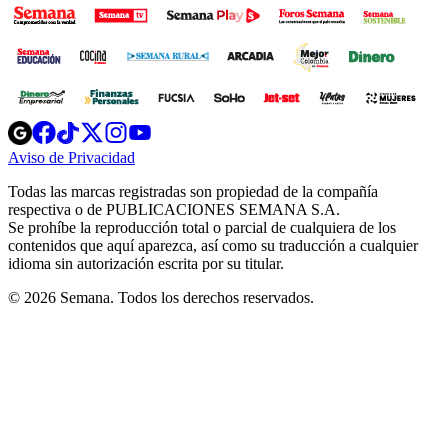
Opens
Opens
Opens
Opens
Opens
in
in
in
in
in
Aviso de Privacidad
Opens
new
new
new
new
new
in
window
window
window
window
window
Todas las marcas registradas son propiedad de la compañía
new
respectiva o de PUBLICACIONES SEMANA S.A.
window
Se prohíbe la reproducción total o parcial de cualquiera de los
contenidos que aquí aparezca, así como su traducción a cualquier
idioma sin autorización escrita por su titular.
© 2026 Semana. Todos los derechos reservados.