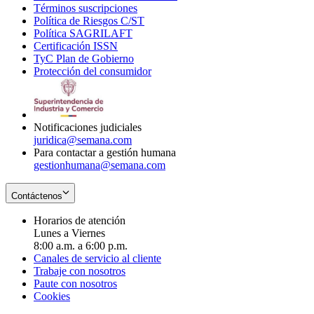
Términos suscripciones
new
Opens
in
Política de Riesgos C/ST
window
in
Opens
new
Política SAGRILAFT
Opens
new
in
window
Certificación ISSN
Opens
in
window
new
TyC Plan de Gobierno
in
new
Opens
window
Protección del consumidor
new
window
in
Opens
window
new
in
window
new
window
Notificaciones judiciales
juridica@semana.com
Para contactar a gestión humana
gestionhumana@semana.com
Contáctenos
Horarios de atención
Lunes a Viernes
8:00 a.m. a 6:00 p.m.
Canales de servicio al cliente
Trabaje con nosotros
Paute con nosotros
Cookies