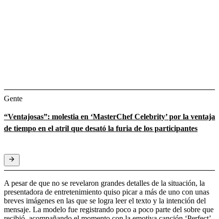
Gente
“Ventajosas”: molestia en ‘MasterChef Celebrity’ por la ventaja
de tiempo en el atril que desató la furia de los participantes
A pesar de que no se revelaron grandes detalles de la situación, la
presentadora de entretenimiento quiso picar a más de uno con unas
breves imágenes en las que se logra leer el texto y la intención del
mensaje. La modelo fue registrando poco a poco parte del sobre que
recibió, acompañando el momento con la emotiva canción ‘Perfect’,