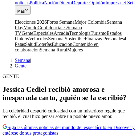
noticias
Política
Nación
Dinero
Deportes
Opinión
Impresa
Jet Set
Más
Elecciones 2026
Foros Semana
Mejor Colombia
Semana
Play
Mundo
Confidenciales
Semana
TV
Gente
Especiales
Arcadia
Tecnología
Turismo
Estados
Unidos
Vehículos
Semana Sostenible
Finanzas Personales
4
Patas
Salud
Loterías
Educación
Contenido en
colaboración
Semana Rural
Mujeres
Semana
|
Gente
GENTE
Jessica Cediel recibió amorosa e
inesperada carta, ¿quién se la escribió?
La celebridad despertó curiosidad con un misterioso regalo que
recibió, el cual hizo pensar sobre un posible nuevo amor.
Siga las últimas noticias del mundo del espectáculo en Discover y
entérese de sus protagonistas