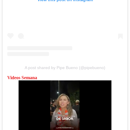
A post shared by Pipe Bueno (@pipebueno)
Videos Semana