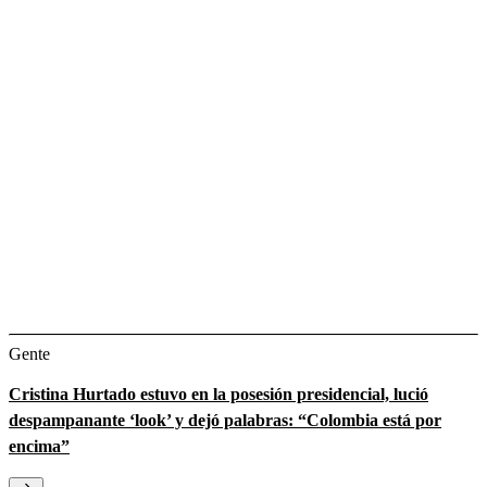
Gente
Cristina Hurtado estuvo en la posesión presidencial, lució
despampanante ‘look’ y dejó palabras: “Colombia está por
encima”