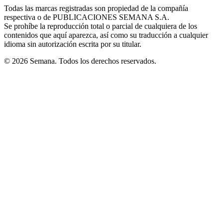
in
window
window
window
window
window
Todas las marcas registradas son propiedad de la compañía
new
respectiva o de PUBLICACIONES SEMANA S.A.
window
Se prohíbe la reproducción total o parcial de cualquiera de los
contenidos que aquí aparezca, así como su traducción a cualquier
idioma sin autorización escrita por su titular.
© 2026 Semana. Todos los derechos reservados.