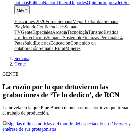
noticias
Política
Nación
Dinero
Deportes
Opinión
Impresa
Jet Set
Más
Elecciones 2026
Foros Semana
Mejor Colombia
Semana
Play
Mundo
Confidenciales
Semana
TV
Gente
Especiales
Arcadia
Tecnología
Turismo
Estados
Unidos
Vehículos
Semana Sostenible
Finanzas Personales
4
Patas
Salud
Loterías
Educación
Contenido en
colaboración
Semana Rural
Mujeres
Semana
|
Gente
GENTE
La razón por la que detuvieron las
grabaciones de ‘Te la dedico’, de RCN
La novela en la que Pipe Bueno debuta como actor tuvo que frenar
el trabajo de producción.
Siga las últimas noticias del mundo del espectáculo en Discover y
entérese de sus protagonistas