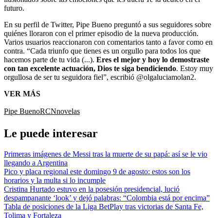
futuro.
En su perfil de Twitter, Pipe Bueno preguntó a sus seguidores sobre
quiénes lloraron con el primer episodio de la nueva producción.
Varios usuarios reaccionaron con comentarios tanto a favor como en
contra. “Cada triunfo que tienes es un orgullo para todos los que
hacemos parte de tu vida (...).
Eres el mejor y hoy lo demostraste
con tan excelente actuación, Dios te siga bendiciendo
. Estoy muy
orgullosa de ser tu seguidora fiel”, escribió @olgaluciamolan2.
VER MÁS
Pipe Bueno
RCN
novelas
Le puede interesar
Primeras imágenes de Messi tras la muerte de su papá: así se le vio
llegando a Argentina
Pico y placa regional este domingo 9 de agosto: estos son los
horarios y la multa si lo incumple
Cristina Hurtado estuvo en la posesión presidencial, lució
despampanante ‘look’ y dejó palabras: “Colombia está por encima”
Tabla de posiciones de la Liga BetPlay tras victorias de Santa Fe,
Tolima y Fortaleza