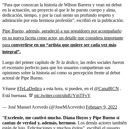
“Para que conozcan la historia de Wilson Barrera y vean mi debut
en la actuación, un proyecto al que le he puesto cuerpo y alma,
dedicación, tiempo, y por la cual siento un profundo respeto y
admiración por esta hermosa profesión”, escribió en la publicación.
Pipe Bueno, además, agradeció a sus seguidores por acompañarlo
en su nueva faceta como actor, un detalle que considera importante
para
convertirse en un “artista que quiere ser cada vez más
integral”.
Luego del primer capítulo de
Te la dedico,
las redes sociales fueron
el escenario perfecto para que los usuarios compartieran sus
opiniones sobre la historia así como su percepción frente al debut
actoral de Pipe Bueno.
Véanse
#TeLaDedico
a esta hora, si pueden, en el
@CanalRCN
.
Está buenaaa. 💯
pic.twitter.com/uhdUYmTFvY
— José Manuel Acevedo (@JoseMAcevedo)
February 9, 2022
“
Excelente, me cautivó mucho. Diana Hoyos y Pipe Bueno sí
cantan de verdad y, además, hermoso
. Los demás actores también
están de lujo. Felicitaciones y muchos éxitos”, escribió el usuario