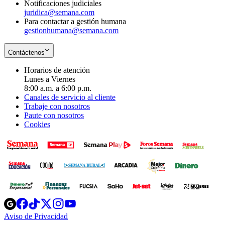
Notificaciones judiciales
juridica@semana.com
Para contactar a gestión humana
gestionhumana@semana.com
Contáctenos
Horarios de atención
Lunes a Viernes
8:00 a.m. a 6:00 p.m.
Canales de servicio al cliente
Trabaje con nosotros
Paute con nosotros
Cookies
Opens
Opens
Opens
Opens
Opens
in
in
in
in
in
Aviso de Privacidad
Opens
new
new
new
new
new