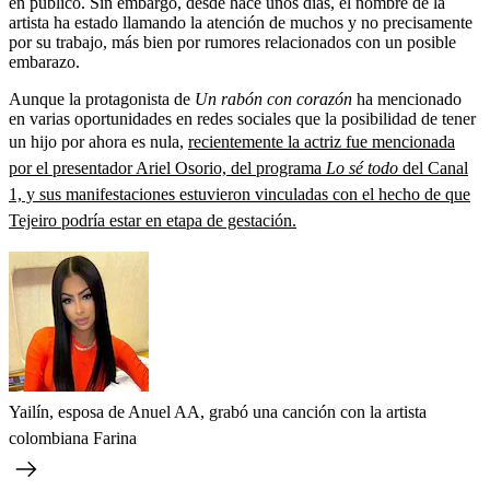
en público. Sin embargo, desde hace unos días, el nombre de la
artista ha estado llamando la atención de muchos y no precisamente
por su trabajo, más bien por rumores relacionados con un posible
embarazo.
Aunque la protagonista de
Un rabón con corazón
ha mencionado
en varias oportunidades en redes sociales que la posibilidad de tener
un hijo por ahora es nula,
recientemente la actriz fue mencionada
por el presentador Ariel Osorio, del programa
Lo sé todo
del Canal
1, y sus manifestaciones estuvieron vinculadas con el hecho de que
Tejeiro podría estar en etapa de gestación.
Yailín, esposa de Anuel AA, grabó una canción con la artista
colombiana Farina