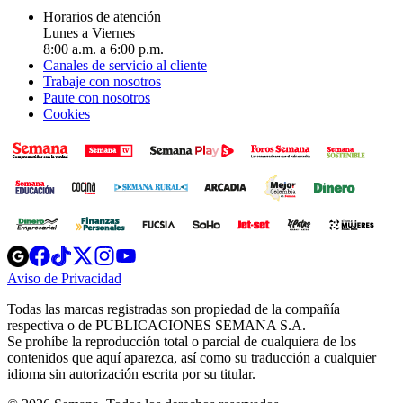
Horarios de atención
Lunes a Viernes
8:00 a.m. a 6:00 p.m.
Canales de servicio al cliente
Trabaje con nosotros
Paute con nosotros
Cookies
Opens
Opens
Opens
Opens
Opens
in
in
in
in
in
Aviso de Privacidad
Opens
new
new
new
new
new
in
window
window
window
window
window
Todas las marcas registradas son propiedad de la compañía
new
respectiva o de PUBLICACIONES SEMANA S.A.
window
Se prohíbe la reproducción total o parcial de cualquiera de los
contenidos que aquí aparezca, así como su traducción a cualquier
idioma sin autorización escrita por su titular.