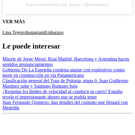
A post shared by Lina Tejeiro. (@linatejeiro)
VER MÁS
Lina Tejeiro
Instagram
Embarazo
Le puede interesar
Muerte de Jorge Messi: Real Madrid, Barcelona y Argentina hacen
sentidos pronunciamientos
Gobierno De La Espriella condena ataque con explosivos contra
peaje en construcción en vía Panamericana
Clasificación general del Tour de Polonia, etapa 6: Juan Guillermo
Martínez sube y Santiago Buitrago baja
¿Respetas los límites de velocidad al conducir tu carro? Estudio
revela el impresionante ahorro que se podría tener
Juan Fernando Quintero: dan detalles del contrato que firmará con
Medellín