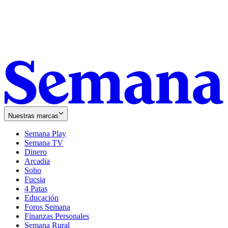
Nuestras marcas
Semana Play
Semana TV
Dinero
Arcadia
Soho
Opens
Fucsia
in
Opens
4 Patas
new
in
Educación
window
new
Foros Semana
window
Finanzas Personales
Semana Rural