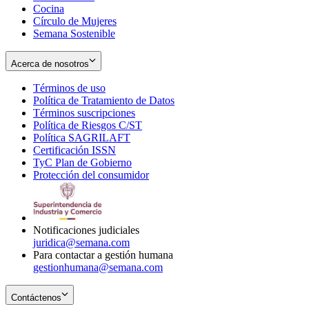
Cocina
Círculo de Mujeres
Semana Sostenible
Acerca de nosotros
Términos de uso
Opens
Política de Tratamiento de Datos
in
Opens
Términos suscripciones
new
Opens
in
Política de Riesgos C/ST
window
in
Opens
new
Política SAGRILAFT
Opens
new
in
window
Certificación ISSN
Opens
in
window
new
TyC Plan de Gobierno
in
new
Opens
window
Protección del consumidor
new
window
in
Opens
window
new
in
window
new
window
Notificaciones judiciales
juridica@semana.com
Para contactar a gestión humana
gestionhumana@semana.com
Contáctenos