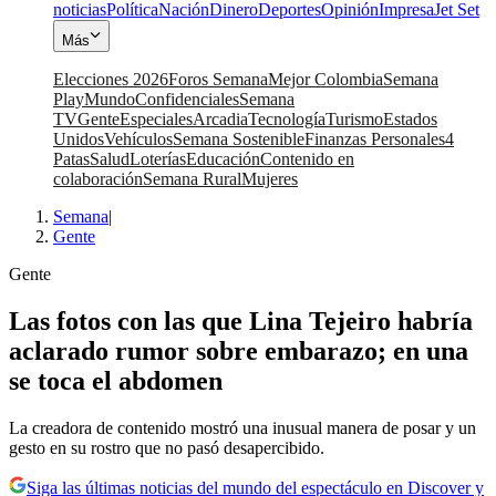
noticias
Política
Nación
Dinero
Deportes
Opinión
Impresa
Jet Set
Más
Elecciones 2026
Foros Semana
Mejor Colombia
Semana
Play
Mundo
Confidenciales
Semana
TV
Gente
Especiales
Arcadia
Tecnología
Turismo
Estados
Unidos
Vehículos
Semana Sostenible
Finanzas Personales
4
Patas
Salud
Loterías
Educación
Contenido en
colaboración
Semana Rural
Mujeres
Semana
|
Gente
Gente
Las fotos con las que Lina Tejeiro habría
aclarado rumor sobre embarazo; en una
se toca el abdomen
La creadora de contenido mostró una inusual manera de posar y un
gesto en su rostro que no pasó desapercibido.
Siga las últimas noticias del mundo del espectáculo en Discover y