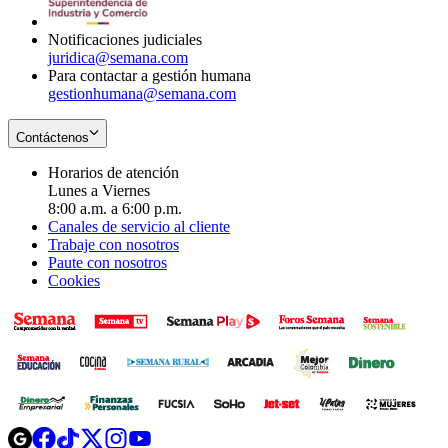
window
Notificaciones judiciales
juridica@semana.com
Para contactar a gestión humana
gestionhumana@semana.com
Contáctenos
Horarios de atención
Lunes a Viernes
8:00 a.m. a 6:00 p.m.
Canales de servicio al cliente
Trabaje con nosotros
Paute con nosotros
Cookies
Opens
Opens
Opens
Opens
Opens