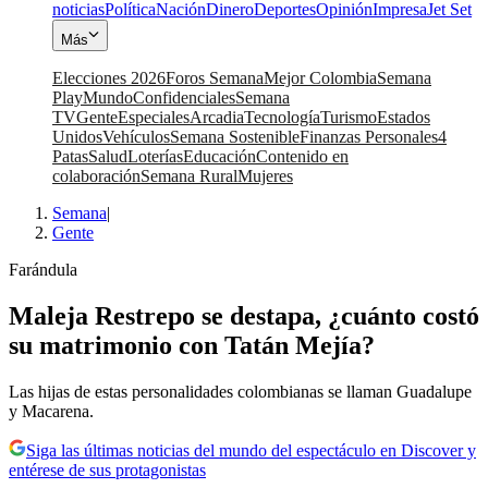
noticias
Política
Nación
Dinero
Deportes
Opinión
Impresa
Jet Set
Más
Elecciones 2026
Foros Semana
Mejor Colombia
Semana
Play
Mundo
Confidenciales
Semana
TV
Gente
Especiales
Arcadia
Tecnología
Turismo
Estados
Unidos
Vehículos
Semana Sostenible
Finanzas Personales
4
Patas
Salud
Loterías
Educación
Contenido en
colaboración
Semana Rural
Mujeres
Semana
|
Gente
Farándula
Maleja Restrepo se destapa, ¿cuánto costó
su matrimonio con Tatán Mejía?
Las hijas de estas personalidades colombianas se llaman Guadalupe
y Macarena.
Siga las últimas noticias del mundo del espectáculo en Discover y
entérese de sus protagonistas