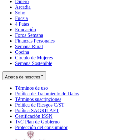
Dinero
Arcadia
Soho
Opens
Fucsia
in
Opens
4 Patas
new
in
Educación
window
new
Foros Semana
window
Finanzas Personales
Semana Rural
Cocina
Círculo de Mujeres
Semana Sostenible
Acerca de nosotros
Términos de uso
Opens
Política de Tratamiento de Datos
in
Opens
Términos suscripciones
new
Opens
in
Política de Riesgos C/ST
window
in
Opens
new
Política SAGRILAFT
Opens
new
in
window
Certificación ISSN
Opens
in
window
new
TyC Plan de Gobierno
in
new
Opens
window
Protección del consumidor
new
window
in
Opens
window
new
in
window
new