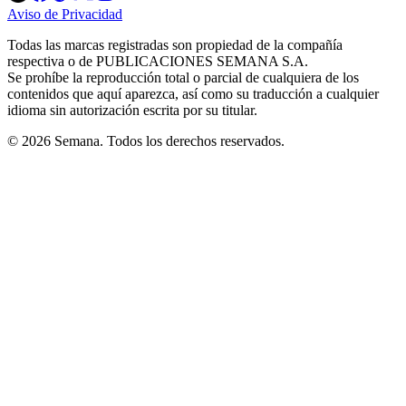
in
in
in
in
in
Aviso de Privacidad
Opens
new
new
new
new
new
in
window
window
window
window
window
Todas las marcas registradas son propiedad de la compañía
new
respectiva o de PUBLICACIONES SEMANA S.A.
window
Se prohíbe la reproducción total o parcial de cualquiera de los
contenidos que aquí aparezca, así como su traducción a cualquier
idioma sin autorización escrita por su titular.
© 2026 Semana. Todos los derechos reservados.