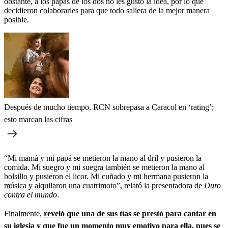
obstante, a los papás de los dos no les gustó la idea, por lo que
decidieron colaborarles para que todo saliera de la mejor manera
posible.
Después de mucho tiempo, RCN sobrepasa a Caracol en ‘rating’;
esto marcan las cifras
“Mi mamá y mi papá se metieron la mano al dril y pusieron la
comida. Mi suegro y mi suegra también se metieron la mano al
bolsillo y pusieron el licor. Mi cuñado y mi hermana pusieron la
música y alquilaron una cuatrimoto”, relató la presentadora de
Duro
contra el mundo
.
Finalmente,
reveló que una de sus tías se prestó para cantar en
su iglesia y que fue un momento muy emotivo para ella, pues se