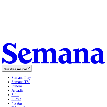
Nuestras marcas
Semana Play
Semana TV
Dinero
Arcadia
Soho
Opens
Fucsia
in
Opens
4 Patas
new
in