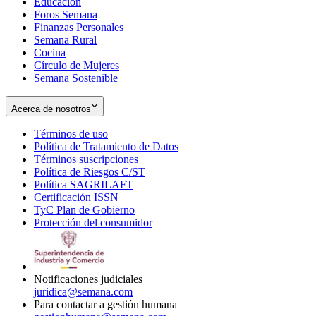
Educación
window
new
Foros Semana
window
Finanzas Personales
Semana Rural
Cocina
Círculo de Mujeres
Semana Sostenible
Acerca de nosotros
Términos de uso
Opens
Política de Tratamiento de Datos
in
Opens
Términos suscripciones
new
Opens
in
Política de Riesgos C/ST
window
in
Opens
new
Política SAGRILAFT
Opens
new
in
window
Certificación ISSN
Opens
in
window
new
TyC Plan de Gobierno
in
new
Opens
window
Protección del consumidor
new
window
in
Opens
window
new
in
window
new
window
Notificaciones judiciales
juridica@semana.com
Para contactar a gestión humana