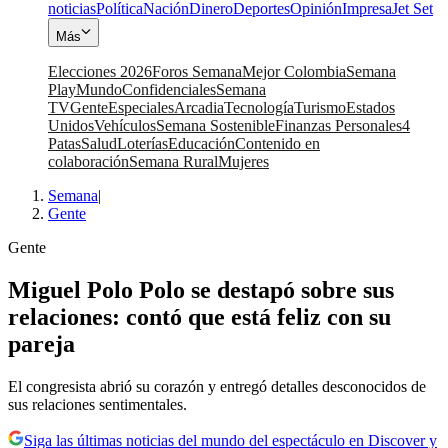
noticias
Política
Nación
Dinero
Deportes
Opinión
Impresa
Jet Set
Más
Elecciones 2026
Foros Semana
Mejor Colombia
Semana
Play
Mundo
Confidenciales
Semana
TV
Gente
Especiales
Arcadia
Tecnología
Turismo
Estados
Unidos
Vehículos
Semana Sostenible
Finanzas Personales
4
Patas
Salud
Loterías
Educación
Contenido en
colaboración
Semana Rural
Mujeres
Semana
|
Gente
Gente
Miguel Polo Polo se destapó sobre sus
relaciones: contó que está feliz con su
pareja
El congresista abrió su corazón y entregó detalles desconocidos de
sus relaciones sentimentales.
Siga las últimas noticias del mundo del espectáculo en Discover y