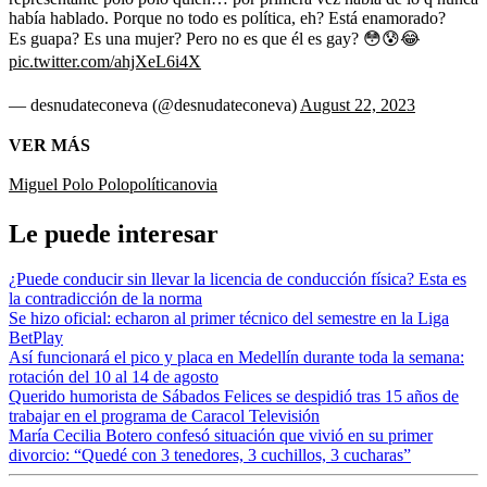
había hablado. Porque no todo es política, eh? Está enamorado?
Es guapa? Es una mujer? Pero no es que él es gay? 😳😰😂
pic.twitter.com/ahjXeL6i4X
— desnudateconeva (@desnudateconeva)
August 22, 2023
VER MÁS
Miguel Polo Polo
política
novia
Le puede interesar
¿Puede conducir sin llevar la licencia de conducción física? Esta es
la contradicción de la norma
Se hizo oficial: echaron al primer técnico del semestre en la Liga
BetPlay
Así funcionará el pico y placa en Medellín durante toda la semana:
rotación del 10 al 14 de agosto
Querido humorista de Sábados Felices se despidió tras 15 años de
trabajar en el programa de Caracol Televisión
María Cecilia Botero confesó situación que vivió en su primer
divorcio: “Quedé con 3 tenedores, 3 cuchillos, 3 cucharas”