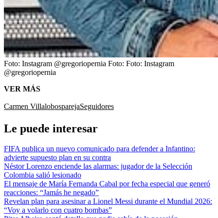
Foto: Instagram @gregoriopernia
Foto:
Foto: Instagram
@gregoriopernia
VER MÁS
Carmen Villalobos
pareja
Seguidores
Le puede interesar
FIFA publica un nuevo comunicado para defender a Infantino:
advierte supuesto plan en su contra
Néstor Lorenzo enciende las alarmas: jugador de la Selección
Colombia salió lesionado
El mensaje de María Fernanda Cabal por fecha especial que generó
reacciones: “Jamás he negado”
Revelan plan para asesinar a Lionel Messi durante el Mundial 2026:
“Voy a volarlo con cuatro bombas”