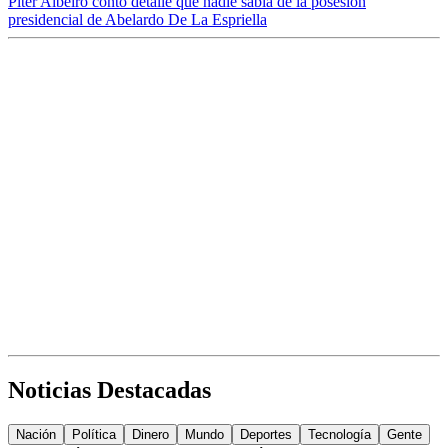
Piter Albeiro contó detalle que nadie sabía de la posesión
presidencial de Abelardo De La Espriella
Noticias Destacadas
Nación
Política
Dinero
Mundo
Deportes
Tecnología
Gente