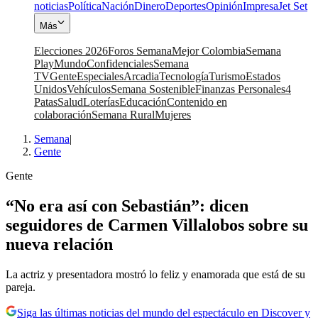
noticias
Política
Nación
Dinero
Deportes
Opinión
Impresa
Jet Set
Más
Elecciones 2026
Foros Semana
Mejor Colombia
Semana
Play
Mundo
Confidenciales
Semana
TV
Gente
Especiales
Arcadia
Tecnología
Turismo
Estados
Unidos
Vehículos
Semana Sostenible
Finanzas Personales
4
Patas
Salud
Loterías
Educación
Contenido en
colaboración
Semana Rural
Mujeres
Semana
|
Gente
Gente
“No era así con Sebastián”: dicen
seguidores de Carmen Villalobos sobre su
nueva relación
La actriz y presentadora mostró lo feliz y enamorada que está de su
pareja.
Siga las últimas noticias del mundo del espectáculo en Discover y