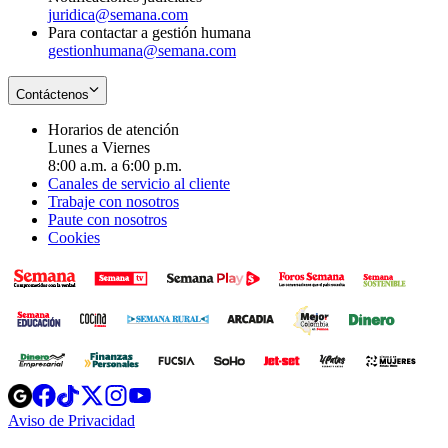
juridica@semana.com
Para contactar a gestión humana
gestionhumana@semana.com
Contáctenos
Horarios de atención
Lunes a Viernes
8:00 a.m. a 6:00 p.m.
Canales de servicio al cliente
Trabaje con nosotros
Paute con nosotros
Cookies
Opens
Opens
Opens
Opens
Opens
in
in
in
in
in
Aviso de Privacidad
Opens
new
new
new
new
new
in
window
window
window
window
window