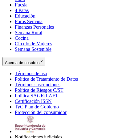
Fucsia
in
Opens
4 Patas
new
in
Educación
window
new
Foros Semana
window
Finanzas Personales
Semana Rural
Cocina
Círculo de Mujeres
Semana Sostenible
Acerca de nosotros
Términos de uso
Opens
Política de Tratamiento de Datos
in
Opens
Términos suscripciones
new
Opens
in
Política de Riesgos C/ST
window
in
Opens
new
Política SAGRILAFT
Opens
new
in
window
Certificación ISSN
Opens
in
window
new
TyC Plan de Gobierno
in
new
Opens
window
Protección del consumidor
new
window
in
Opens
window
new
in
window
new
window
Notificaciones judiciales