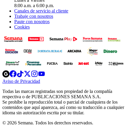
Lunes a Viernes
8:00 a.m. a 6:00 p.m.
Canales de servicio al cliente
Trabaje con nosotros
Paute con nosotros
Cookies
Opens
Opens
Opens
Opens
Opens
in
in
in
in
in
Aviso de Privacidad
Opens
new
new
new
new
new
in
window
window
window
window
window
Todas las marcas registradas son propiedad de la compañía
new
respectiva o de PUBLICACIONES SEMANA S.A.
window
Se prohíbe la reproducción total o parcial de cualquiera de los
contenidos que aquí aparezca, así como su traducción a cualquier
idioma sin autorización escrita por su titular.
© 2026 Semana. Todos los derechos reservados.