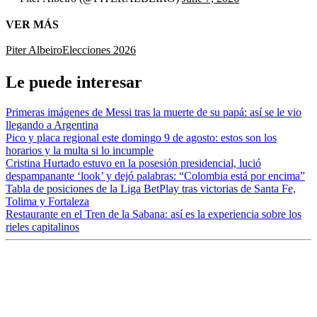
VER MÁS
Piter Albeiro
Elecciones 2026
Le puede interesar
Primeras imágenes de Messi tras la muerte de su papá: así se le vio
llegando a Argentina
Pico y placa regional este domingo 9 de agosto: estos son los
horarios y la multa si lo incumple
Cristina Hurtado estuvo en la posesión presidencial, lució
despampanante ‘look’ y dejó palabras: “Colombia está por encima”
Tabla de posiciones de la Liga BetPlay tras victorias de Santa Fe,
Tolima y Fortaleza
Restaurante en el Tren de la Sabana: así es la experiencia sobre los
rieles capitalinos