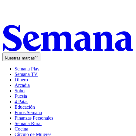
Nuestras marcas
Semana Play
Semana TV
Dinero
Arcadia
Soho
Opens
Fucsia
in
Opens
4 Patas
new
in
Educación
window
new
Foros Semana
window
Finanzas Personales
Semana Rural
Cocina
Círculo de Mujeres