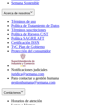
Semana Sostenible
Acerca de nosotros
Términos de uso
Opens
Política de Tratamiento de Datos
in
Opens
Términos suscripciones
new
Opens
in
Política de Riesgos C/ST
window
in
Opens
new
Política SAGRILAFT
Opens
new
in
window
Certificación ISSN
Opens
in
window
new
TyC Plan de Gobierno
in
new
Opens
window
Protección del consumidor
new
window
in
Opens
window
new
in
window
new
window
Notificaciones judiciales
juridica@semana.com
Para contactar a gestión humana
gestionhumana@semana.com
Contáctenos
Horarios de atención