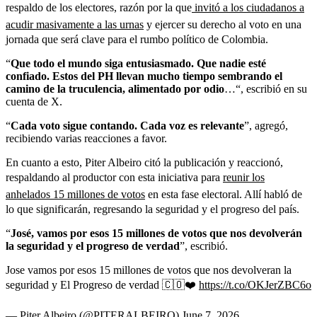
respaldo de los electores, razón por la que
invitó a los ciudadanos a
acudir masivamente a las urnas
y ejercer su derecho al voto en una
jornada que será clave para el rumbo político de Colombia.
“
Que todo el mundo siga entusiasmado. Que nadie esté
confiado. Estos del PH llevan mucho tiempo sembrando el
camino de la truculencia, alimentado por odio
…“, escribió en su
cuenta de X.
“
Cada voto sigue contando. Cada voz es relevante
”, agregó,
recibiendo varias reacciones a favor.
En cuanto a esto, Piter Albeiro citó la publicación y reaccionó,
respaldando al productor con esta iniciativa para
reunir los
anhelados 15 millones de votos
en esta fase electoral. Allí habló de
lo que significarán, regresando la seguridad y el progreso del país.
“
José, vamos por esos 15 millones de votos que nos devolverán
la seguridad y el progreso de verdad
”, escribió.
Jose vamos por esos 15 millones de votos que nos devolveran la
seguridad y El Progreso de verdad 🇨🇴❤️
https://t.co/OKJerZBC6o
— Piter Albeiro (@PITERALBEIRO)
June 7, 2026