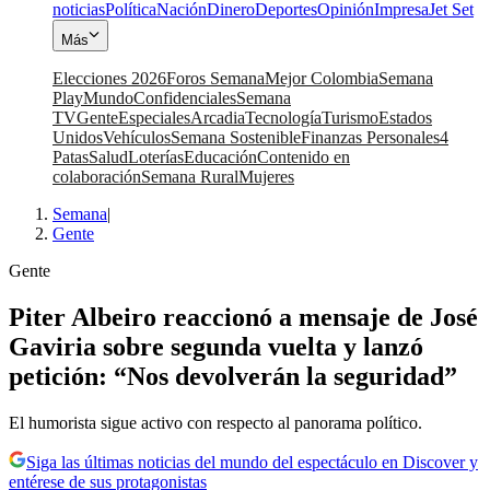
noticias
Política
Nación
Dinero
Deportes
Opinión
Impresa
Jet Set
Más
Elecciones 2026
Foros Semana
Mejor Colombia
Semana
Play
Mundo
Confidenciales
Semana
TV
Gente
Especiales
Arcadia
Tecnología
Turismo
Estados
Unidos
Vehículos
Semana Sostenible
Finanzas Personales
4
Patas
Salud
Loterías
Educación
Contenido en
colaboración
Semana Rural
Mujeres
Semana
|
Gente
Gente
Piter Albeiro reaccionó a mensaje de José
Gaviria sobre segunda vuelta y lanzó
petición: “Nos devolverán la seguridad”
El humorista sigue activo con respecto al panorama político.
Siga las últimas noticias del mundo del espectáculo en Discover y
entérese de sus protagonistas