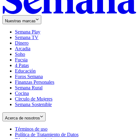
Nuestras marcas
Semana Play
Semana TV
Dinero
Arcadia
Soho
Opens
Fucsia
in
Opens
4 Patas
new
in
Educación
window
new
Foros Semana
window
Finanzas Personales
Semana Rural
Cocina
Círculo de Mujeres
Semana Sostenible
Acerca de nosotros
Términos de uso
Opens
Política de Tratamiento de Datos
in
Opens