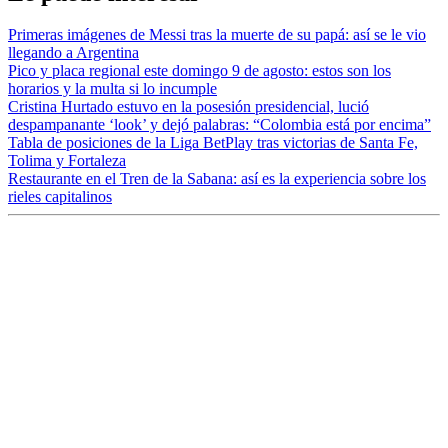
Primeras imágenes de Messi tras la muerte de su papá: así se le vio
llegando a Argentina
Pico y placa regional este domingo 9 de agosto: estos son los
horarios y la multa si lo incumple
Cristina Hurtado estuvo en la posesión presidencial, lució
despampanante ‘look’ y dejó palabras: “Colombia está por encima”
Tabla de posiciones de la Liga BetPlay tras victorias de Santa Fe,
Tolima y Fortaleza
Restaurante en el Tren de la Sabana: así es la experiencia sobre los
rieles capitalinos