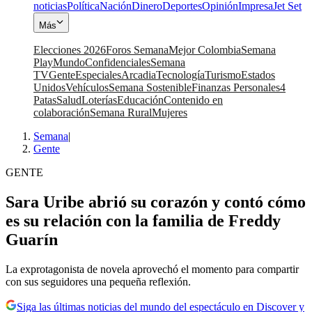
noticias
Política
Nación
Dinero
Deportes
Opinión
Impresa
Jet Set
Más
Elecciones 2026
Foros Semana
Mejor Colombia
Semana
Play
Mundo
Confidenciales
Semana
TV
Gente
Especiales
Arcadia
Tecnología
Turismo
Estados
Unidos
Vehículos
Semana Sostenible
Finanzas Personales
4
Patas
Salud
Loterías
Educación
Contenido en
colaboración
Semana Rural
Mujeres
Semana
|
Gente
GENTE
Sara Uribe abrió su corazón y contó cómo
es su relación con la familia de Freddy
Guarín
La exprotagonista de novela aprovechó el momento para compartir
con sus seguidores una pequeña reflexión.
Siga las últimas noticias del mundo del espectáculo en Discover y