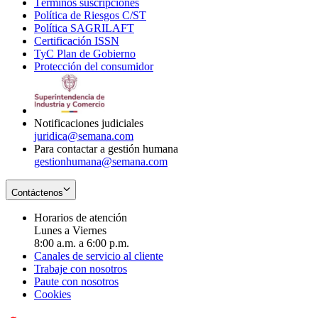
Términos suscripciones
new
Opens
in
Política de Riesgos C/ST
window
in
Opens
new
Política SAGRILAFT
Opens
new
in
window
Certificación ISSN
Opens
in
window
new
TyC Plan de Gobierno
in
new
Opens
window
Protección del consumidor
new
window
in
Opens
window
new
in
window
new
window
Notificaciones judiciales
juridica@semana.com
Para contactar a gestión humana
gestionhumana@semana.com
Contáctenos
Horarios de atención
Lunes a Viernes
8:00 a.m. a 6:00 p.m.
Canales de servicio al cliente
Trabaje con nosotros
Paute con nosotros
Cookies