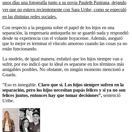
unos días una fotografía junto a su novia Pauleth Pastrana, dejando
ver que no estuvo recientemente con Sara Uribe, como se especuló
en las distintas redes sociales.
Con respecto a la pregunta sobre el papel de los hijos en una
separación, la empresaria antioqueña no se guardó nada y respondió
desde su experiencia con el volante boyacense. Además, aseguró
que lo mejor es terminar el vínculo amoroso cuando las cosas ya no
están funcionando.
La modelo, de igual manera, enfatizó que los hijos siempre van a
sufrir, por eso indicó que lo ideal es separarse en los términos más
amigables posibles. No obstante, en ningún momento mencionó a
Guarín.
“Eso es innegable.
Claro que sí. Los hijos siempre sufren en la
separación, pero los hijos necesitan papás felices y si ya no son
felices juntos, entonces hay que tomar decisiones”,
sentenció
Uribe.