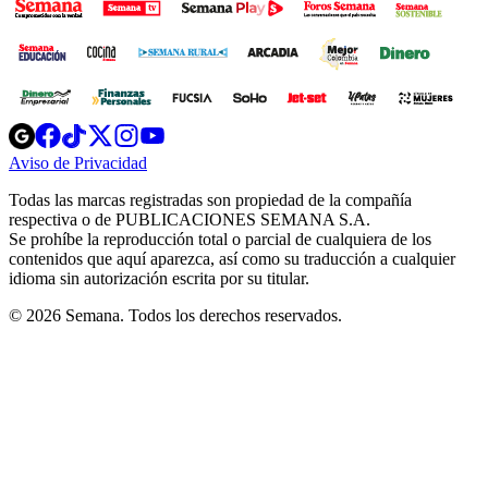
Opens
Opens
Opens
Opens
Opens
in
in
in
in
in
Aviso de Privacidad
Opens
new
new
new
new
new
in
window
window
window
window
window
Todas las marcas registradas son propiedad de la compañía
new
respectiva o de PUBLICACIONES SEMANA S.A.
window
Se prohíbe la reproducción total o parcial de cualquiera de los
contenidos que aquí aparezca, así como su traducción a cualquier
idioma sin autorización escrita por su titular.
© 2026 Semana. Todos los derechos reservados.