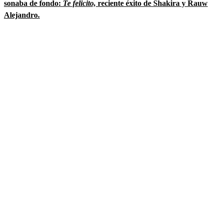
sonaba de fondo:
Te felicito,
reciente éxito de Shakira y Rauw
Alejandro.