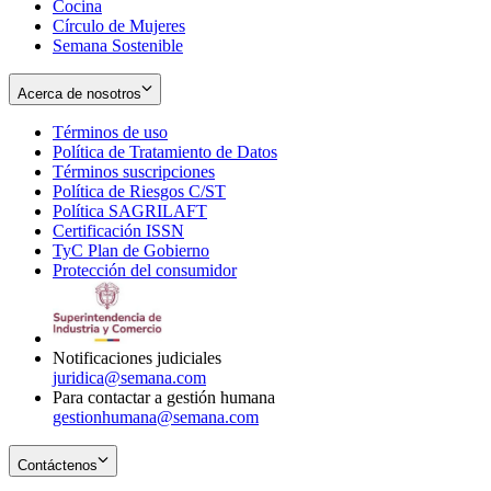
Cocina
Círculo de Mujeres
Semana Sostenible
Acerca de nosotros
Términos de uso
Opens
Política de Tratamiento de Datos
in
Opens
Términos suscripciones
new
Opens
in
Política de Riesgos C/ST
window
in
Opens
new
Política SAGRILAFT
Opens
new
in
window
Certificación ISSN
Opens
in
window
new
TyC Plan de Gobierno
in
new
Opens
window
Protección del consumidor
new
window
in
Opens
window
new
in
window
new
window
Notificaciones judiciales
juridica@semana.com
Para contactar a gestión humana
gestionhumana@semana.com
Contáctenos