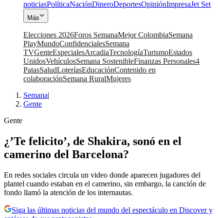
noticias
Política
Nación
Dinero
Deportes
Opinión
Impresa
Jet Set
Más
Elecciones 2026
Foros Semana
Mejor Colombia
Semana
Play
Mundo
Confidenciales
Semana
TV
Gente
Especiales
Arcadia
Tecnología
Turismo
Estados
Unidos
Vehículos
Semana Sostenible
Finanzas Personales
4
Patas
Salud
Loterías
Educación
Contenido en
colaboración
Semana Rural
Mujeres
Semana
|
Gente
Gente
¿’Te felicito’, de Shakira, sonó en el
camerino del Barcelona?
En redes sociales circula un video donde aparecen jugadores del
plantel cuando estaban en el camerino, sin embargo, la canción de
fondo llamó la atención de los internautas.
Siga las últimas noticias del mundo del espectáculo en Discover y