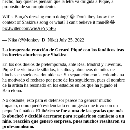
hecho, hay quienes piensan que la letra va dirigida a Piqué, a
propósito de su rompimiento.
Wtf is Barça's dressing room doing? 😂 Don't they know the
context of Shakira's song or what? I can't believe it man😂😂
pic.twitter.com/wieAeYybP6
— Nika (@Monkey_D_Nika)
July 25, 2022
La inesperada reacción de Gerard Piqué con los fanáticos tras
los fuertes abucheos por Shakira
En los dos duelos de pretemporada, ante Real Madrid y Juventus,
Piqué fue víctima de silbidos, insultos y abucheos de miles de
hinchas en suelo estadounidense. Su separación con la colombiana
ha motivado el rechazo por parte de los seguidores, pues el nombre
de la artista ha resonado en los estadios en los que ha jugado el
Barcelona.
No obstante, esto para el defensor parece no generar mucho
impacto, como quedó evidenciado en un gesto que tuvo con un
pequeño fanático.
El ibérico se fue a una de las gradas que más
lo abucheó y decidió acercarse para regalarle su camiseta a un
niño, reacción que generó sorpresa, pues muchos resaltaron su
profesionalismo.