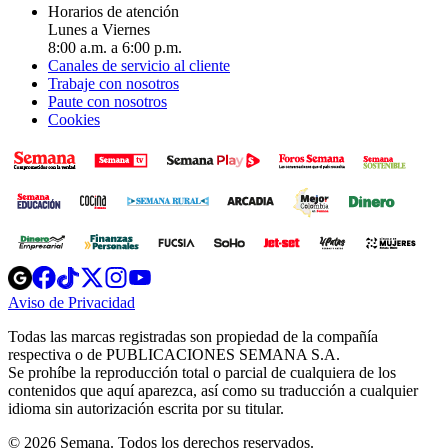
Horarios de atención
Lunes a Viernes
8:00 a.m. a 6:00 p.m.
Canales de servicio al cliente
Trabaje con nosotros
Paute con nosotros
Cookies
Opens
Opens
Opens
Opens
Opens
in
in
in
in
in
Aviso de Privacidad
Opens
new
new
new
new
new
in
window
window
window
window
window
Todas las marcas registradas son propiedad de la compañía
new
respectiva o de PUBLICACIONES SEMANA S.A.
window
Se prohíbe la reproducción total o parcial de cualquiera de los
contenidos que aquí aparezca, así como su traducción a cualquier
idioma sin autorización escrita por su titular.
© 2026 Semana. Todos los derechos reservados.