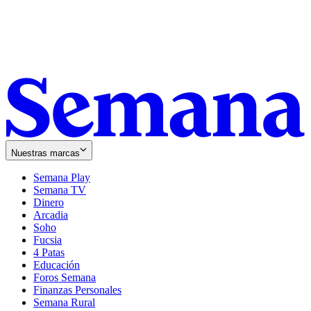
Nuestras marcas
Semana Play
Semana TV
Dinero
Arcadia
Soho
Opens
Fucsia
in
Opens
4 Patas
new
in
Educación
window
new
Foros Semana
window
Finanzas Personales
Semana Rural