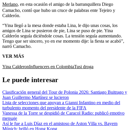
Merlano
, en esta ocasión el amigo de la barranquillera Diego
Camacho, contó que hubo un cruce de palabras ente Tejeiro y
Calderón.
“Yina llegó a la mesa donde estaba Lina, le dijo unas cosas, los
amigos de Lina se pusieron de pie, Lina se puso de pie. Yina
Calderón seguía diciéndole cosas. La tensión seguía aumentando.
Tengo que ser sincero, yo en ese momento dije: la fiesta se acabó”,
narró Camacho.
VER MÁS
Yina Calderon
Influencers en Colombia
Tusi droga
Le puede interesar
Clasificación general del Tour de Polonia 2026: Santiago Buitrago y
Juan Guillermo Martínez se lucieron
Lista de selecciones que apoyan a Gianni Infantino en medio del
turbulento momento del presidente de la FIFA
Vanessa de la Torre se despidió de Caracol Radio: publicó emotivo
mensaje
Así le fue a Luis Díaz en el amistoso de Aston Villa vs. Bayern
Múnich: brilló en Hong Kong