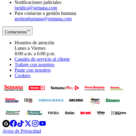
Notificaciones judiciales
juridica@semana.com
Para contactar a gestión humana
gestionhumana@semana.com
Contáctenos
Horarios de atención
Lunes a Viernes
8:00 a.m. a 6:00 p.m.
Canales de servicio al cliente
Trabaje con nosotros
Paute con nosotros
Cookies
Opens
Opens
Opens
Opens
Opens
in
in
in
in
in
Aviso de Privacidad
Opens
new
new
new
new
new