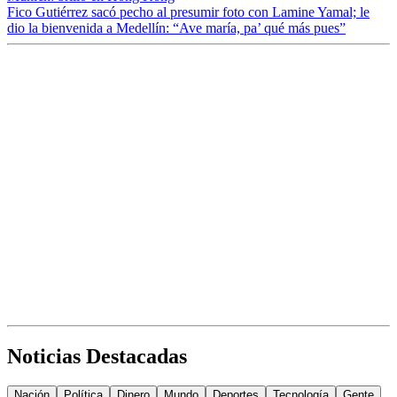
Fico Gutiérrez sacó pecho al presumir foto con Lamine Yamal; le
dio la bienvenida a Medellín: “Ave maría, pa’ qué más pues”
Noticias Destacadas
Nación
Política
Dinero
Mundo
Deportes
Tecnología
Gente