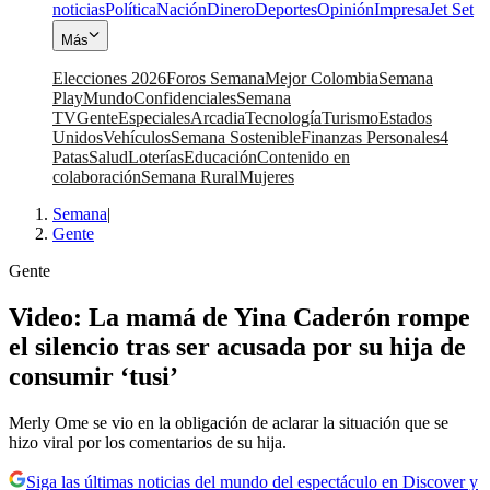
noticias
Política
Nación
Dinero
Deportes
Opinión
Impresa
Jet Set
Más
Elecciones 2026
Foros Semana
Mejor Colombia
Semana
Play
Mundo
Confidenciales
Semana
TV
Gente
Especiales
Arcadia
Tecnología
Turismo
Estados
Unidos
Vehículos
Semana Sostenible
Finanzas Personales
4
Patas
Salud
Loterías
Educación
Contenido en
colaboración
Semana Rural
Mujeres
Semana
|
Gente
Gente
Video: La mamá de Yina Caderón rompe
el silencio tras ser acusada por su hija de
consumir ‘tusi’
Merly Ome se vio en la obligación de aclarar la situación que se
hizo viral por los comentarios de su hija.
Siga las últimas noticias del mundo del espectáculo en Discover y