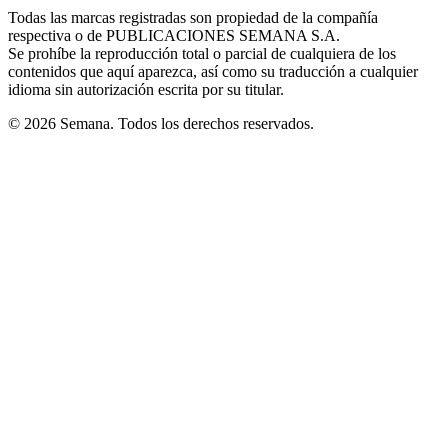
in
window
window
window
window
window
Todas las marcas registradas son propiedad de la compañía
new
respectiva o de PUBLICACIONES SEMANA S.A.
window
Se prohíbe la reproducción total o parcial de cualquiera de los
contenidos que aquí aparezca, así como su traducción a cualquier
idioma sin autorización escrita por su titular.
© 2026 Semana. Todos los derechos reservados.