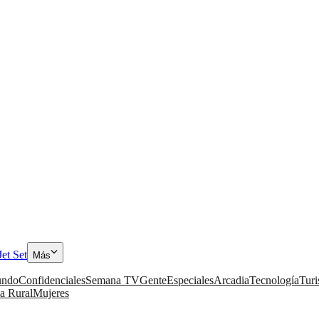
Jet Set
Más
ndo
Confidenciales
Semana TV
Gente
Especiales
Arcadia
Tecnología
Tur
a Rural
Mujeres