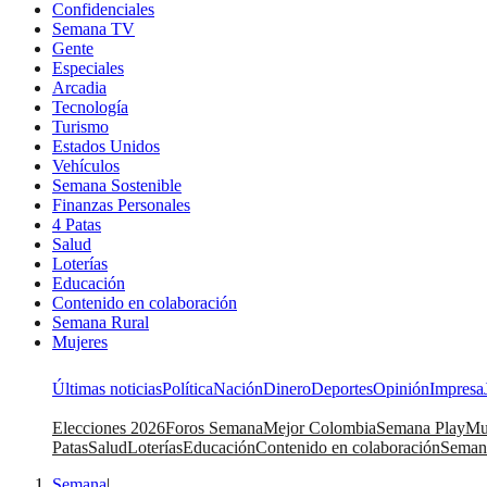
Confidenciales
Semana TV
Gente
Especiales
Arcadia
Tecnología
Turismo
Estados Unidos
Vehículos
Semana Sostenible
Finanzas Personales
4 Patas
Salud
Loterías
Educación
Contenido en colaboración
Semana Rural
Mujeres
Últimas noticias
Política
Nación
Dinero
Deportes
Opinión
Impresa
Elecciones 2026
Foros Semana
Mejor Colombia
Semana Play
Mu
Patas
Salud
Loterías
Educación
Contenido en colaboración
Seman
Semana
|