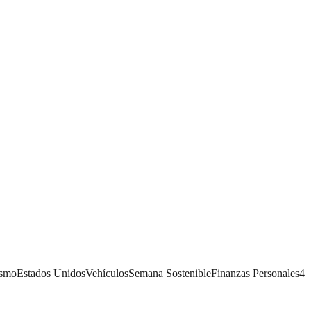
ismo
Estados Unidos
Vehículos
Semana Sostenible
Finanzas Personales
4