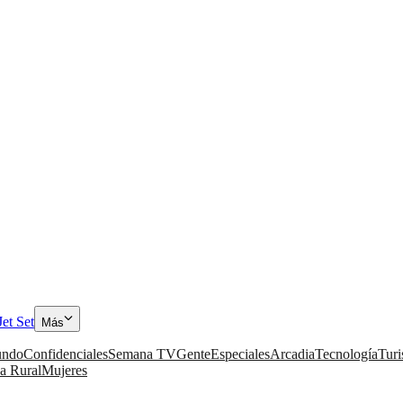
Jet Set
Más
ndo
Confidenciales
Semana TV
Gente
Especiales
Arcadia
Tecnología
Tur
a Rural
Mujeres