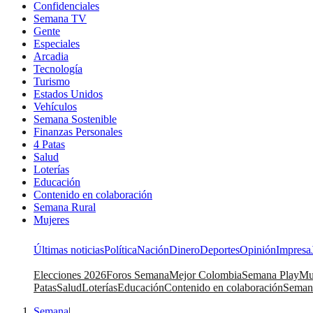
Confidenciales
Semana TV
Gente
Especiales
Arcadia
Tecnología
Turismo
Estados Unidos
Vehículos
Semana Sostenible
Finanzas Personales
4 Patas
Salud
Loterías
Educación
Contenido en colaboración
Semana Rural
Mujeres
Últimas noticias
Política
Nación
Dinero
Deportes
Opinión
Impresa
Elecciones 2026
Foros Semana
Mejor Colombia
Semana Play
Mu
Patas
Salud
Loterías
Educación
Contenido en colaboración
Seman
Semana
|