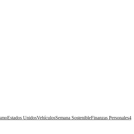
ismo
Estados Unidos
Vehículos
Semana Sostenible
Finanzas Personales
4