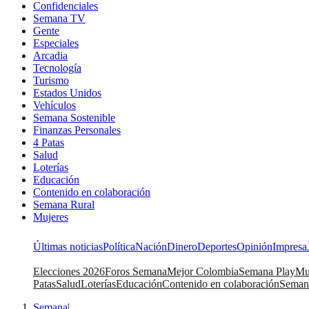
Confidenciales
Semana TV
Gente
Especiales
Arcadia
Tecnología
Turismo
Estados Unidos
Vehículos
Semana Sostenible
Finanzas Personales
4 Patas
Salud
Loterías
Educación
Contenido en colaboración
Semana Rural
Mujeres
Últimas noticias
Política
Nación
Dinero
Deportes
Opinión
Impresa
Elecciones 2026
Foros Semana
Mejor Colombia
Semana Play
Mu
Patas
Salud
Loterías
Educación
Contenido en colaboración
Seman
Semana
|