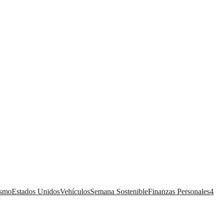
ismo
Estados Unidos
Vehículos
Semana Sostenible
Finanzas Personales
4