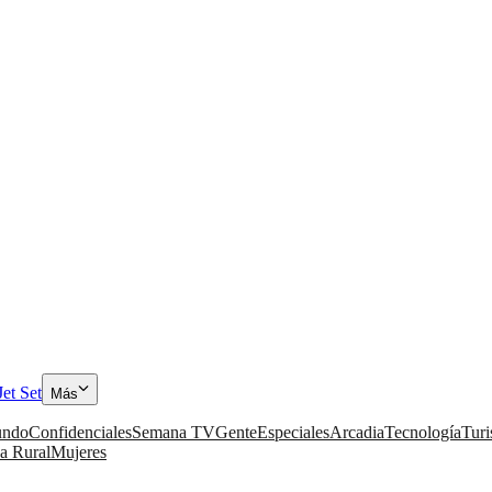
Jet Set
Más
ndo
Confidenciales
Semana TV
Gente
Especiales
Arcadia
Tecnología
Tur
a Rural
Mujeres