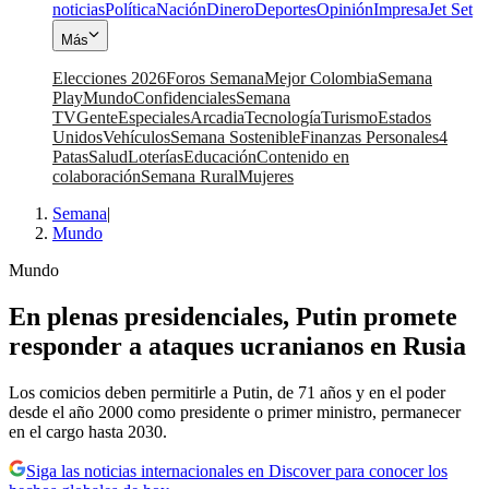
noticias
Política
Nación
Dinero
Deportes
Opinión
Impresa
Jet Set
Más
Elecciones 2026
Foros Semana
Mejor Colombia
Semana
Play
Mundo
Confidenciales
Semana
TV
Gente
Especiales
Arcadia
Tecnología
Turismo
Estados
Unidos
Vehículos
Semana Sostenible
Finanzas Personales
4
Patas
Salud
Loterías
Educación
Contenido en
colaboración
Semana Rural
Mujeres
Semana
|
Mundo
Mundo
En plenas presidenciales, Putin promete
responder a ataques ucranianos en Rusia
Los comicios deben permitirle a Putin, de 71 años y en el poder
desde el año 2000 como presidente o primer ministro, permanecer
en el cargo hasta 2030.
Siga las noticias internacionales en Discover para conocer los