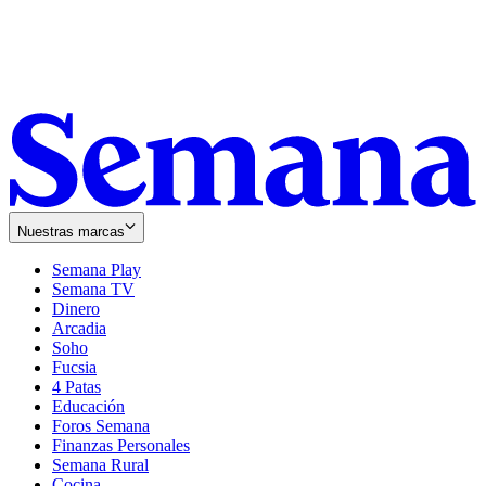
Nuestras marcas
Semana Play
Semana TV
Dinero
Arcadia
Soho
Opens
Fucsia
in
Opens
4 Patas
new
in
Educación
window
new
Foros Semana
window
Finanzas Personales
Semana Rural
Cocina