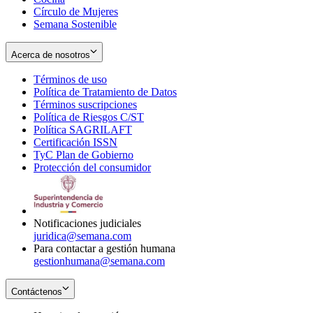
Círculo de Mujeres
Semana Sostenible
Acerca de nosotros
Términos de uso
Opens
Política de Tratamiento de Datos
in
Opens
Términos suscripciones
new
Opens
in
Política de Riesgos C/ST
window
in
Opens
new
Política SAGRILAFT
Opens
new
in
window
Certificación ISSN
Opens
in
window
new
TyC Plan de Gobierno
in
new
Opens
window
Protección del consumidor
new
window
in
Opens
window
new
in
window
new
window
Notificaciones judiciales
juridica@semana.com
Para contactar a gestión humana
gestionhumana@semana.com
Contáctenos