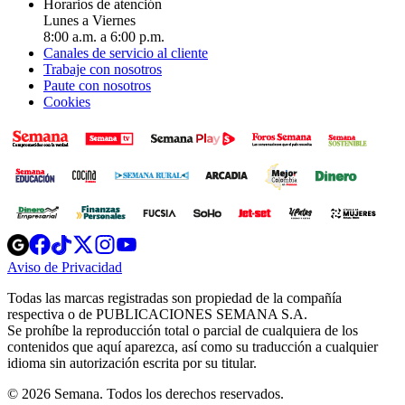
Horarios de atención
Lunes a Viernes
8:00 a.m. a 6:00 p.m.
Canales de servicio al cliente
Trabaje con nosotros
Paute con nosotros
Cookies
Opens
Opens
Opens
Opens
Opens
in
in
in
in
in
Aviso de Privacidad
Opens
new
new
new
new
new
in
window
window
window
window
window
Todas las marcas registradas son propiedad de la compañía
new
respectiva o de PUBLICACIONES SEMANA S.A.
window
Se prohíbe la reproducción total o parcial de cualquiera de los
contenidos que aquí aparezca, así como su traducción a cualquier
idioma sin autorización escrita por su titular.
© 2026 Semana. Todos los derechos reservados.