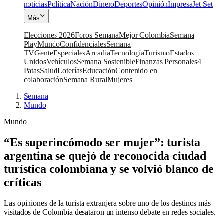
noticias
Política
Nación
Dinero
Deportes
Opinión
Impresa
Jet Set
Más
Elecciones 2026
Foros Semana
Mejor Colombia
Semana
Play
Mundo
Confidenciales
Semana
TV
Gente
Especiales
Arcadia
Tecnología
Turismo
Estados
Unidos
Vehículos
Semana Sostenible
Finanzas Personales
4
Patas
Salud
Loterías
Educación
Contenido en
colaboración
Semana Rural
Mujeres
Semana
|
Mundo
Mundo
“Es superincómodo ser mujer”: turista
argentina se quejó de reconocida ciudad
turística colombiana y se volvió blanco de
críticas
Las opiniones de la turista extranjera sobre uno de los destinos más
visitados de Colombia desataron un intenso debate en redes sociales.