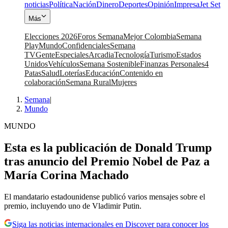
noticias
Política
Nación
Dinero
Deportes
Opinión
Impresa
Jet Set
Más
Elecciones 2026
Foros Semana
Mejor Colombia
Semana
Play
Mundo
Confidenciales
Semana
TV
Gente
Especiales
Arcadia
Tecnología
Turismo
Estados
Unidos
Vehículos
Semana Sostenible
Finanzas Personales
4
Patas
Salud
Loterías
Educación
Contenido en
colaboración
Semana Rural
Mujeres
Semana
|
Mundo
MUNDO
Esta es la publicación de Donald Trump
tras anuncio del Premio Nobel de Paz a
María Corina Machado
El mandatario estadounidense publicó varios mensajes sobre el
premio, incluyendo uno de Vladimir Putin.
Siga las noticias internacionales en Discover para conocer los