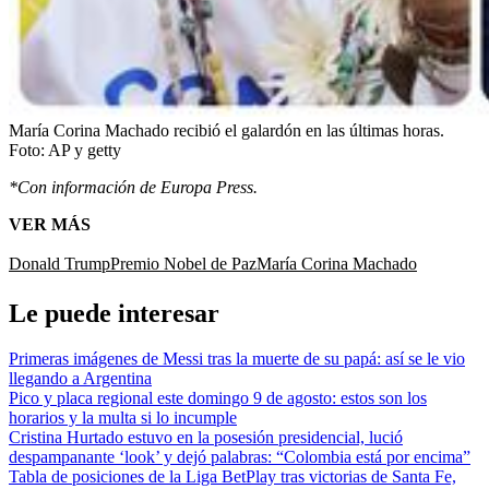
María Corina Machado recibió el galardón en las últimas horas.
Foto:
AP y getty
*Con información de Europa Press.
VER MÁS
Donald Trump
Premio Nobel de Paz
María Corina Machado
Le puede interesar
Primeras imágenes de Messi tras la muerte de su papá: así se le vio
llegando a Argentina
Pico y placa regional este domingo 9 de agosto: estos son los
horarios y la multa si lo incumple
Cristina Hurtado estuvo en la posesión presidencial, lució
despampanante ‘look’ y dejó palabras: “Colombia está por encima”
Tabla de posiciones de la Liga BetPlay tras victorias de Santa Fe,