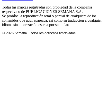
new
new
new
new
new
in
window
window
window
window
window
Todas las marcas registradas son propiedad de la compañía
new
respectiva o de PUBLICACIONES SEMANA S.A.
window
Se prohíbe la reproducción total o parcial de cualquiera de los
contenidos que aquí aparezca, así como su traducción a cualquier
idioma sin autorización escrita por su titular.
© 2026 Semana. Todos los derechos reservados.