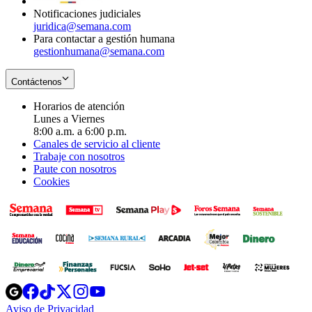
Notificaciones judiciales
juridica@semana.com
Para contactar a gestión humana
gestionhumana@semana.com
Contáctenos
Horarios de atención
Lunes a Viernes
8:00 a.m. a 6:00 p.m.
Canales de servicio al cliente
Trabaje con nosotros
Paute con nosotros
Cookies
Opens
Opens
Opens
Opens
Opens
in
in
in
in
in
Aviso de Privacidad
Opens