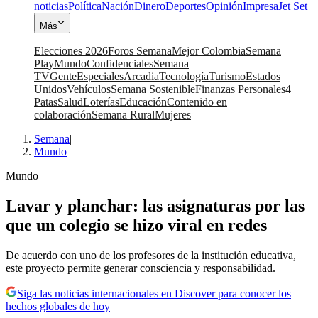
noticias
Política
Nación
Dinero
Deportes
Opinión
Impresa
Jet Set
Más
Elecciones 2026
Foros Semana
Mejor Colombia
Semana
Play
Mundo
Confidenciales
Semana
TV
Gente
Especiales
Arcadia
Tecnología
Turismo
Estados
Unidos
Vehículos
Semana Sostenible
Finanzas Personales
4
Patas
Salud
Loterías
Educación
Contenido en
colaboración
Semana Rural
Mujeres
Semana
|
Mundo
Mundo
Lavar y planchar: las asignaturas por las
que un colegio se hizo viral en redes
De acuerdo con uno de los profesores de la institución educativa,
este proyecto permite generar consciencia y responsabilidad.
Siga las noticias internacionales en Discover para conocer los
hechos globales de hoy