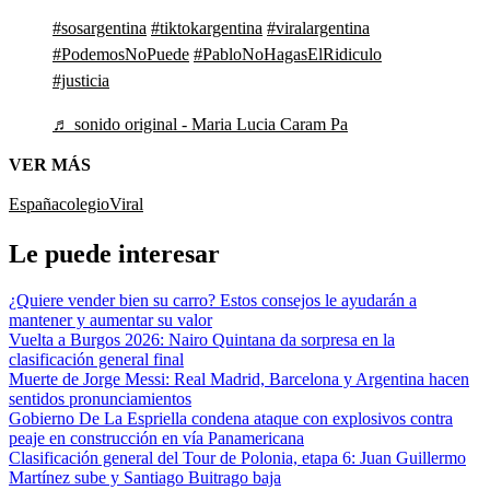
#sosargentina
#tiktokargentina
#viralargentina
#PodemosNoPuede
#PabloNoHagasElRidiculo
#justicia
♬ sonido original - Maria Lucia Caram Pa
VER MÁS
España
colegio
Viral
Le puede interesar
¿Quiere vender bien su carro? Estos consejos le ayudarán a
mantener y aumentar su valor
Vuelta a Burgos 2026: Nairo Quintana da sorpresa en la
clasificación general final
Muerte de Jorge Messi: Real Madrid, Barcelona y Argentina hacen
sentidos pronunciamientos
Gobierno De La Espriella condena ataque con explosivos contra
peaje en construcción en vía Panamericana
Clasificación general del Tour de Polonia, etapa 6: Juan Guillermo
Martínez sube y Santiago Buitrago baja