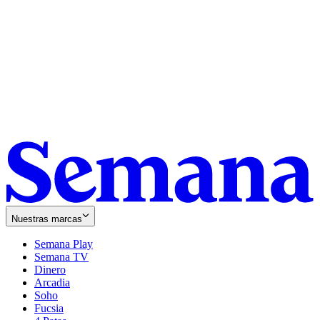
Nuestras marcas
Semana Play
Semana TV
Dinero
Arcadia
Soho
Opens
Fucsia
in
Opens