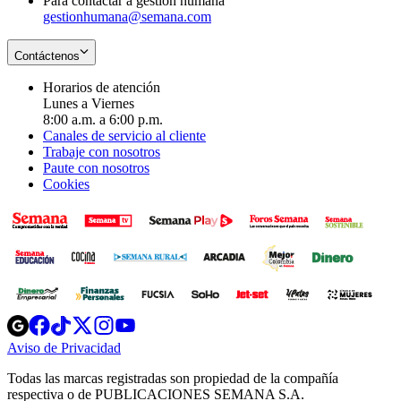
Para contactar a gestión humana
gestionhumana@semana.com
Contáctenos
Horarios de atención
Lunes a Viernes
8:00 a.m. a 6:00 p.m.
Canales de servicio al cliente
Trabaje con nosotros
Paute con nosotros
Cookies
Opens
Opens
Opens
Opens
Opens
in
in
in
in
in
Aviso de Privacidad
Opens
new
new
new
new
new
in
window
window
window
window
window
Todas las marcas registradas son propiedad de la compañía
new
respectiva o de PUBLICACIONES SEMANA S.A.
window