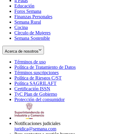
4 Patas
new
in
Educación
window
new
Foros Semana
window
Finanzas Personales
Semana Rural
Cocina
Círculo de Mujeres
Semana Sostenible
Acerca de nosotros
Términos de uso
Opens
Política de Tratamiento de Datos
in
Opens
Términos suscripciones
new
Opens
in
Política de Riesgos C/ST
window
in
Opens
new
Política SAGRILAFT
Opens
new
in
window
Certificación ISSN
Opens
in
window
new
TyC Plan de Gobierno
in
new
Opens
window
Protección del consumidor
new
window
in
Opens
window
new
in
window
new
window
Notificaciones judiciales
juridica@semana.com