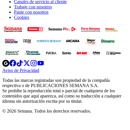
Canales de servicio al cliente
Trabaje con nosotros
Paute con nosotros
Cookies
Opens
Opens
Opens
Opens
Opens
in
in
in
in
in
Aviso de Privacidad
Opens
new
new
new
new
new
in
window
window
window
window
window
Todas las marcas registradas son propiedad de la compañía
new
respectiva o de PUBLICACIONES SEMANA S.A.
window
Se prohíbe la reproducción total o parcial de cualquiera de los
contenidos que aquí aparezca, así como su traducción a cualquier
idioma sin autorización escrita por su titular.
© 2026 Semana. Todos los derechos reservados.