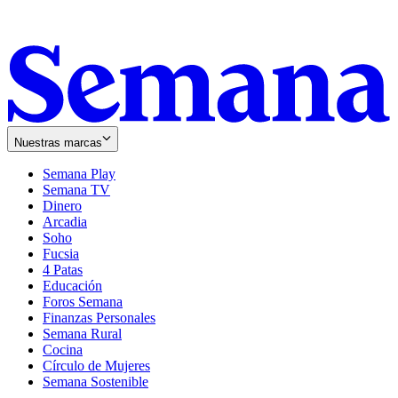
Nuestras marcas
Semana Play
Semana TV
Dinero
Arcadia
Soho
Opens
Fucsia
in
Opens
4 Patas
new
in
Educación
window
new
Foros Semana
window
Finanzas Personales
Semana Rural
Cocina
Círculo de Mujeres
Semana Sostenible