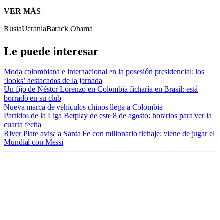
VER MÁS
Rusia
Ucrania
Barack Obama
Le puede interesar
Moda colombiana e internacional en la posesión presidencial: los
‘looks’ destacados de la jornada
Un fijo de Néstor Lorenzo en Colombia ficharía en Brasil: está
borrado en su club
Nueva marca de vehículos chinos llega a Colombia
Partidos de la Liga Betplay de este 8 de agosto: horarios para ver la
cuarta fecha
River Plate avisa a Santa Fe con millonario fichaje: viene de jugar el
Mundial con Messi