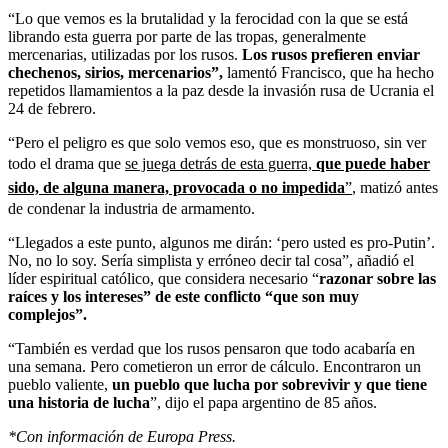
“Lo que vemos es la brutalidad y la ferocidad con la que se está
librando esta guerra por parte de las tropas, generalmente
mercenarias, utilizadas por los rusos.
Los rusos prefieren enviar
chechenos, sirios, mercenarios”,
lamentó Francisco, que ha hecho
repetidos llamamientos a la paz desde la invasión rusa de Ucrania el
24 de febrero.
“Pero el peligro es que solo vemos eso, que es monstruoso, sin ver
todo el drama que
se juega detrás de esta guerra,
que puede haber
sido, de alguna manera, provocada o no impedida
”
, matizó antes
de condenar la industria de armamento.
“Llegados a este punto, algunos me dirán: ‘pero usted es pro-Putin’.
No, no lo soy. Sería simplista y erróneo decir tal cosa”, añadió el
líder espiritual católico, que considera necesario “
razonar sobre las
raíces y los intereses” de este conflicto “que son muy
complejos”.
“También es verdad que los rusos pensaron que todo acabaría en
una semana. Pero cometieron un error de cálculo. Encontraron un
pueblo valiente,
un pueblo que lucha por sobrevivir y que tiene
una historia de lucha
”, dijo el papa argentino de 85 años.
*Con información de Europa Press.