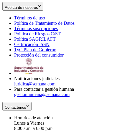
Acerca de nosotros
Términos de uso
Opens
Política de Tratamiento de Datos
in
Opens
Términos suscripciones
new
Opens
in
Política de Riesgos C/ST
window
in
Opens
new
Política SAGRILAFT
Opens
new
in
window
Certificación ISSN
Opens
in
window
new
TyC Plan de Gobierno
in
new
Opens
window
Protección del consumidor
new
window
in
Opens
window
new
in
window
new
window
Notificaciones judiciales
juridica@semana.com
Para contactar a gestión humana
gestionhumana@semana.com
Contáctenos
Horarios de atención
Lunes a Viernes
8:00 a.m. a 6:00 p.m.