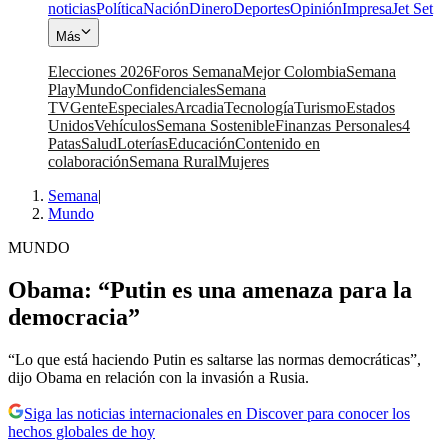
noticias
Política
Nación
Dinero
Deportes
Opinión
Impresa
Jet Set
Más
Elecciones 2026
Foros Semana
Mejor Colombia
Semana
Play
Mundo
Confidenciales
Semana
TV
Gente
Especiales
Arcadia
Tecnología
Turismo
Estados
Unidos
Vehículos
Semana Sostenible
Finanzas Personales
4
Patas
Salud
Loterías
Educación
Contenido en
colaboración
Semana Rural
Mujeres
Semana
|
Mundo
MUNDO
Obama: “Putin es una amenaza para la
democracia”
“Lo que está haciendo Putin es saltarse las normas democráticas”,
dijo Obama en relación con la invasión a Rusia.
Siga las noticias internacionales en Discover para conocer los
hechos globales de hoy