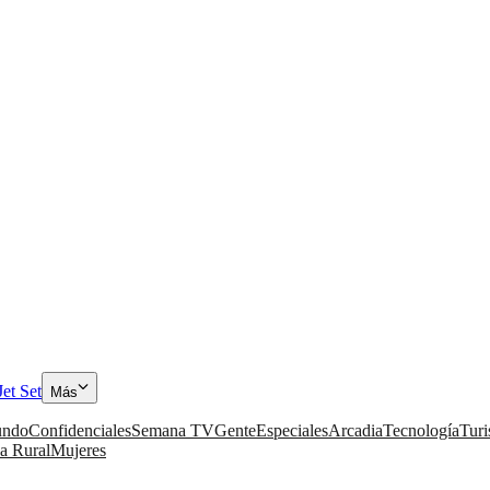
Jet Set
Más
ndo
Confidenciales
Semana TV
Gente
Especiales
Arcadia
Tecnología
Tur
a Rural
Mujeres