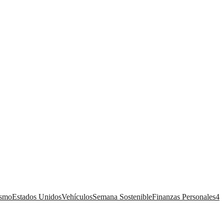
ismo
Estados Unidos
Vehículos
Semana Sostenible
Finanzas Personales
4