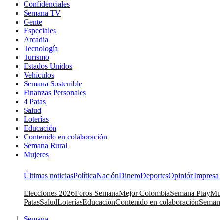
Confidenciales
Semana TV
Gente
Especiales
Arcadia
Tecnología
Turismo
Estados Unidos
Vehículos
Semana Sostenible
Finanzas Personales
4 Patas
Salud
Loterías
Educación
Contenido en colaboración
Semana Rural
Mujeres
Últimas noticias
Política
Nación
Dinero
Deportes
Opinión
Impresa
Elecciones 2026
Foros Semana
Mejor Colombia
Semana Play
Mu
Patas
Salud
Loterías
Educación
Contenido en colaboración
Seman
Semana
|