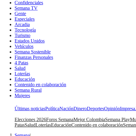
Confidenciales
Semana TV
Gente
Especiales
Arcadia
Tecnología
Turismo
Estados Unidos
Vehículos
Semana Sostenible
Finanzas Personales
4 Patas
Salud
Loterías
Educación
Contenido en colaboración
Semana Rural
Mujeres
Últimas noticias
Política
Nación
Dinero
Deportes
Opinión
Impresa
Elecciones 2026
Foros Semana
Mejor Colombia
Semana Play
Mu
Patas
Salud
Loterías
Educación
Contenido en colaboración
Seman
Semana
|