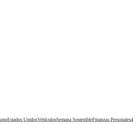
ismo
Estados Unidos
Vehículos
Semana Sostenible
Finanzas Personales
4