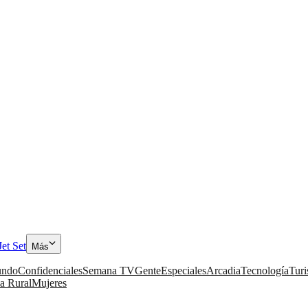
Jet Set
Más
ndo
Confidenciales
Semana TV
Gente
Especiales
Arcadia
Tecnología
Tur
a Rural
Mujeres