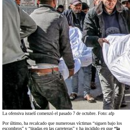
La ofensiva israelí comenzó el pasado 7 de octubre.
Foto:
afp
Por último, ha recalcado que numerosas víctimas “siguen bajo los
escombros” y “tiradas en las carreteras” y ha incidido en que
“la