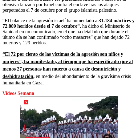
ofensiva lanzada por Israel contra el enclave tras los ataques
perpetrados el 7 de octubre por el grupo islamista palestino.
“El balance de la agresión israelí ha aumentado a
31.184 mártires y
72.889 heridos desde el 7 de octubre”,
ha dicho el Ministerio de
Sanidad en un comunicado, en el que ha detallado que durante el
último día se han confirmado “ocho masacres” que han dejado 72
muertos y 129 heridos.
“El 72 por ciento de las víctimas de la agresión son niños y
mujeres”, ha manifestado, al tiempo que ha especificado que al
menos 27 personas han muerto a causa de desnutrición y
deshidratación,
en medio del ahondamiento de la gravísima crisis
humanitaria en Gaza.
Videos Semana