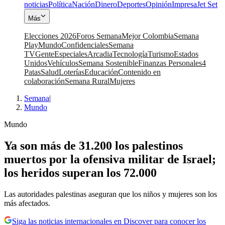
noticias
Política
Nación
Dinero
Deportes
Opinión
Impresa
Jet Set
Más
Elecciones 2026
Foros Semana
Mejor Colombia
Semana
Play
Mundo
Confidenciales
Semana
TV
Gente
Especiales
Arcadia
Tecnología
Turismo
Estados
Unidos
Vehículos
Semana Sostenible
Finanzas Personales
4
Patas
Salud
Loterías
Educación
Contenido en
colaboración
Semana Rural
Mujeres
Semana
|
Mundo
Mundo
Ya son más de 31.200 los palestinos
muertos por la ofensiva militar de Israel;
los heridos superan los 72.000
Las autoridades palestinas aseguran que los niños y mujeres son los
más afectados.
Siga las noticias internacionales en Discover para conocer los