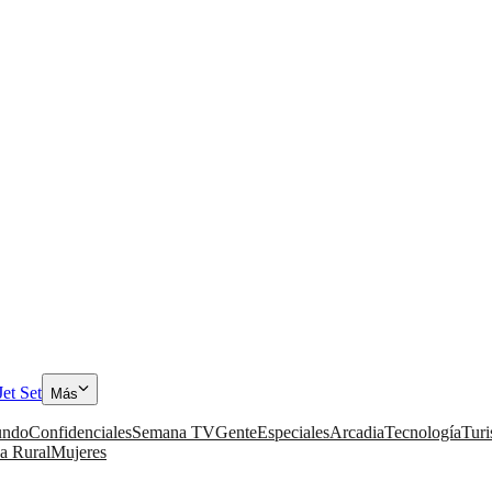
Jet Set
Más
ndo
Confidenciales
Semana TV
Gente
Especiales
Arcadia
Tecnología
Tur
a Rural
Mujeres