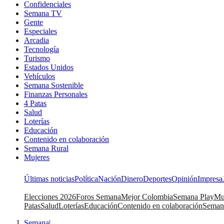
Confidenciales
Semana TV
Gente
Especiales
Arcadia
Tecnología
Turismo
Estados Unidos
Vehículos
Semana Sostenible
Finanzas Personales
4 Patas
Salud
Loterías
Educación
Contenido en colaboración
Semana Rural
Mujeres
Últimas noticias
Política
Nación
Dinero
Deportes
Opinión
Impresa
Elecciones 2026
Foros Semana
Mejor Colombia
Semana Play
Mu
Patas
Salud
Loterías
Educación
Contenido en colaboración
Seman
Semana
|