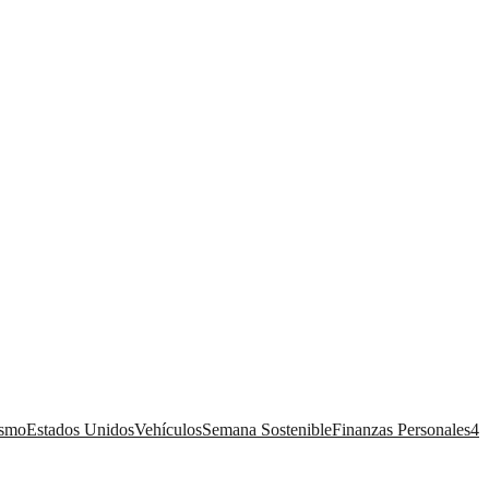
ismo
Estados Unidos
Vehículos
Semana Sostenible
Finanzas Personales
4