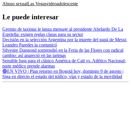
Abuso sexual
Las Vegas
video
adolescente
Le puede interesar
Gremio de taxistas le lanza mensaje al presidente Abelardo De La
Espriella: exigen reglas claras para su sector
Decisión en la selección Argentina por la muerte del papá de Messi:
Leandro Paredes la comunicó
Silvestre Dangond sorprendió en la Feria de las Flores con radical
cambio: así apareció en las tarimas
Sensible baja para el clásico América de Cali vs. Atlético Nacional:
parte médico prende alarmas
🔴EN VIVO | Plan retorno en Bogotá hoy, domingo 9 de agosto |
Siga en directo el estado del tráfico, vías y estado de la movilidad