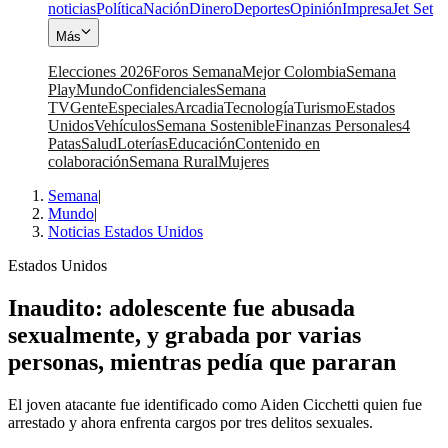
noticias
Política
Nación
Dinero
Deportes
Opinión
Impresa
Jet Set
Más
Elecciones 2026
Foros Semana
Mejor Colombia
Semana
Play
Mundo
Confidenciales
Semana
TV
Gente
Especiales
Arcadia
Tecnología
Turismo
Estados
Unidos
Vehículos
Semana Sostenible
Finanzas Personales
4
Patas
Salud
Loterías
Educación
Contenido en
colaboración
Semana Rural
Mujeres
Semana
|
Mundo
|
Noticias Estados Unidos
Estados Unidos
Inaudito: adolescente fue abusada
sexualmente, y grabada por varias
personas, mientras pedía que pararan
El joven atacante fue identificado como Aiden Cicchetti quien fue
arrestado y ahora enfrenta cargos por tres delitos sexuales.