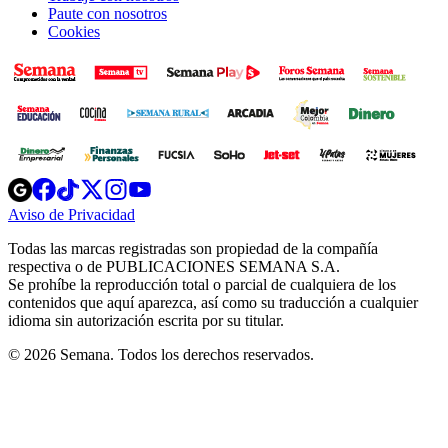
Paute con nosotros
Cookies
Opens
Opens
Opens
Opens
Opens
in
in
in
in
in
Aviso de Privacidad
Opens
new
new
new
new
new
in
window
window
window
window
window
Todas las marcas registradas son propiedad de la compañía
new
respectiva o de PUBLICACIONES SEMANA S.A.
window
Se prohíbe la reproducción total o parcial de cualquiera de los
contenidos que aquí aparezca, así como su traducción a cualquier
idioma sin autorización escrita por su titular.
© 2026 Semana. Todos los derechos reservados.