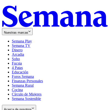
Nuestras marcas
Semana Play
Semana TV
Dinero
Arcadia
Soho
Opens
Fucsia
in
Opens
4 Patas
new
in
Educación
window
new
Foros Semana
window
Finanzas Personales
Semana Rural
Cocina
Círculo de Mujeres
Semana Sostenible
Acerca de nosotros