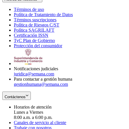
Términos de uso
Opens
Política de Tratamiento de Datos
in
Opens
Términos suscripciones
new
Opens
in
Política de Riesgos C/ST
window
in
Opens
new
Política SAGRILAFT
Opens
new
in
window
Certificación ISSN
Opens
in
window
new
TyC Plan de Gobierno
in
new
Opens
window
Protección del consumidor
new
window
in
Opens
window
new
in
window
new
window
Notificaciones judiciales
juridica@semana.com
Para contactar a gestión humana
gestionhumana@semana.com
Contáctenos
Horarios de atención
Lunes a Viernes
8:00 a.m. a 6:00 p.m.
Canales de servicio al cliente
Trabaje con nosotros