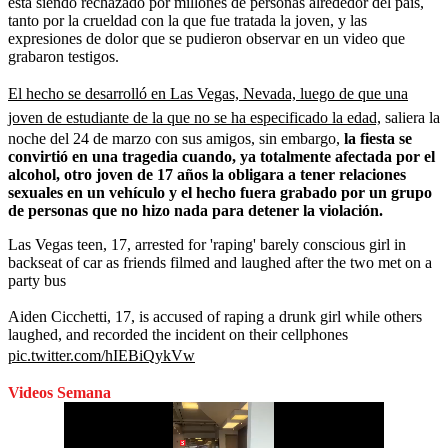
está siendo rechazado por millones de personas alrededor del país,
tanto por la crueldad con la que fue tratada la joven, y las
expresiones de dolor que se pudieron observar en un video que
grabaron testigos.
El hecho se desarrolló en Las Vegas, Nevada, luego de que una
joven de estudiante de la que no se ha especificado la edad,
saliera la
noche del 24 de marzo con sus amigos, sin embargo,
la fiesta se
convirtió en una tragedia cuando, ya totalmente afectada por el
alcohol, otro joven de 17 años la obligara a tener relaciones
sexuales en un vehículo y el hecho fuera grabado por un grupo
de personas que no hizo nada para detener la violación.
Las Vegas teen, 17, arrested for 'raping' barely conscious girl in
backseat of car as friends filmed and laughed after the two met on a
party bus
Aiden Cicchetti, 17, is accused of raping a drunk girl while others
laughed, and recorded the incident on their cellphones
pic.twitter.com/hIEBiQykVw
Videos Semana