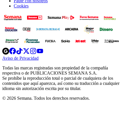
Paute con nosotros
Cookies
Opens
Opens
Opens
Opens
Opens
in
in
in
in
in
Aviso de Privacidad
Opens
new
new
new
new
new
in
window
window
window
window
window
Todas las marcas registradas son propiedad de la compañía
new
respectiva o de PUBLICACIONES SEMANA S.A.
window
Se prohíbe la reproducción total o parcial de cualquiera de los
contenidos que aquí aparezca, así como su traducción a cualquier
idioma sin autorización escrita por su titular.
© 2026 Semana. Todos los derechos reservados.