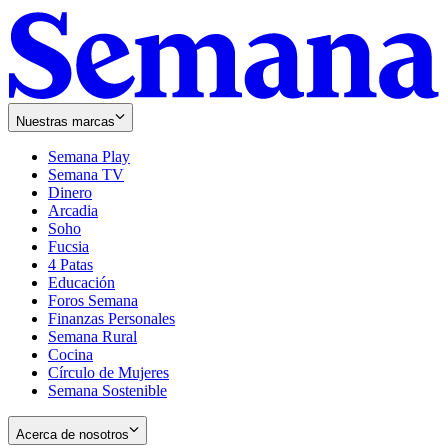
Nuestras marcas
Semana Play
Semana TV
Dinero
Arcadia
Soho
Opens
Fucsia
in
Opens
4 Patas
new
in
Educación
window
new
Foros Semana
window
Finanzas Personales
Semana Rural
Cocina
Círculo de Mujeres
Semana Sostenible
Acerca de nosotros