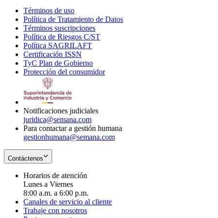
Términos de uso
Opens
Política de Tratamiento de Datos
in
Opens
Términos suscripciones
new
Opens
in
Política de Riesgos C/ST
window
in
Opens
new
Política SAGRILAFT
Opens
new
in
window
Certificación ISSN
Opens
in
window
new
TyC Plan de Gobierno
in
new
Opens
window
Protección del consumidor
new
window
in
Opens
window
new
in
window
new
window
Notificaciones judiciales
juridica@semana.com
Para contactar a gestión humana
gestionhumana@semana.com
Contáctenos
Horarios de atención
Lunes a Viernes
8:00 a.m. a 6:00 p.m.
Canales de servicio al cliente
Trabaje con nosotros