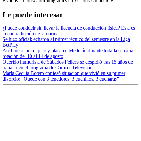
Estados Unidos
Oído
Inmigrantes en Estados Unidos
ICE
Le puede interesar
¿Puede conducir sin llevar la licencia de conducción física? Esta es
la contradicción de la norma
Se hizo oficial: echaron al primer técnico del semestre en la Liga
BetPlay
Así funcionará el pico y placa en Medellín durante toda la semana:
rotación del 10 al 14 de agosto
Querido humorista de Sábados Felices se despidió tras 15 años de
trabajar en el programa de Caracol Televisión
María Cecilia Botero confesó situación que vivió en su primer
divorcio: “Quedé con 3 tenedores, 3 cuchillos, 3 cucharas”