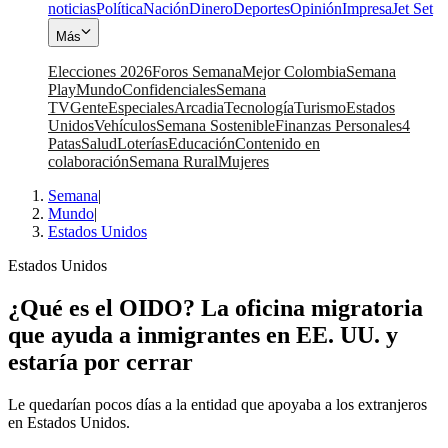
noticias
Política
Nación
Dinero
Deportes
Opinión
Impresa
Jet Set
Más
Elecciones 2026
Foros Semana
Mejor Colombia
Semana
Play
Mundo
Confidenciales
Semana
TV
Gente
Especiales
Arcadia
Tecnología
Turismo
Estados
Unidos
Vehículos
Semana Sostenible
Finanzas Personales
4
Patas
Salud
Loterías
Educación
Contenido en
colaboración
Semana Rural
Mujeres
Semana
|
Mundo
|
Estados Unidos
Estados Unidos
¿Qué es el OIDO? La oficina migratoria
que ayuda a inmigrantes en EE. UU. y
estaría por cerrar
Le quedarían pocos días a la entidad que apoyaba a los extranjeros
en Estados Unidos.