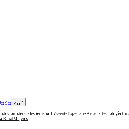
Jet Set
Más
ndo
Confidenciales
Semana TV
Gente
Especiales
Arcadia
Tecnología
Tur
a Rural
Mujeres