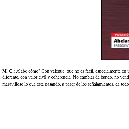
M. C.:
¿Sabe cómo? Con valentía, que no es fácil, especialmente en un
diferente, con valor civil y coherencia. No cambiar de bando, no vende
maravilloso lo que está pasando, a pesar de los señalamientos, de tod