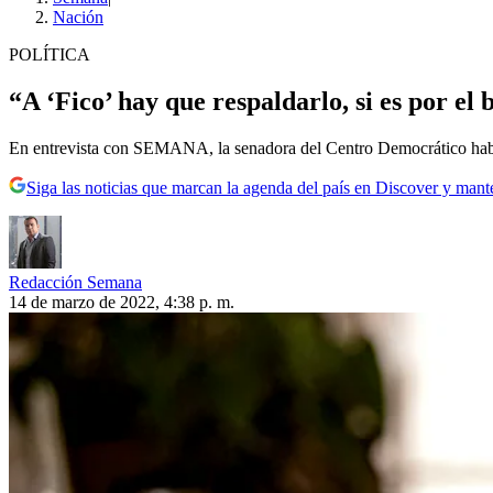
Nación
POLÍTICA
“A ‘Fico’ hay que respaldarlo, si es por e
En entrevista con SEMANA, la senadora del Centro Democrático habl
Siga las noticias que marcan la agenda del país en Discover y mant
Redacción Semana
14 de marzo de 2022, 4:38 p. m.