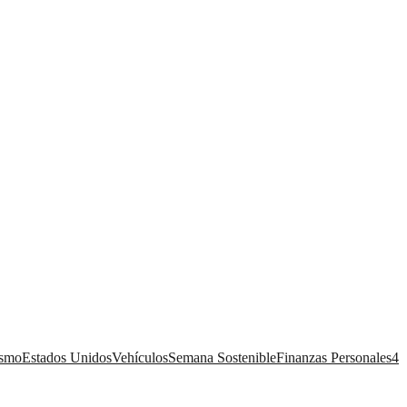
ismo
Estados Unidos
Vehículos
Semana Sostenible
Finanzas Personales
4