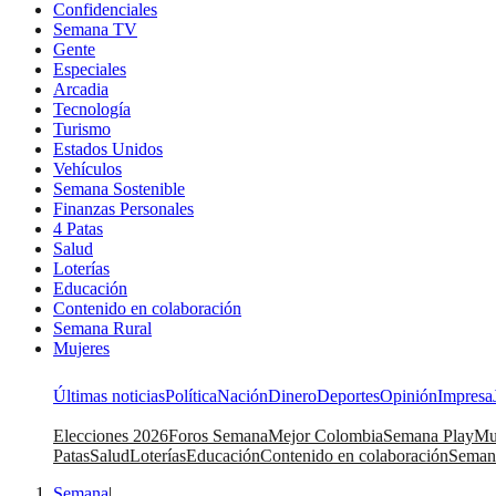
Confidenciales
Semana TV
Gente
Especiales
Arcadia
Tecnología
Turismo
Estados Unidos
Vehículos
Semana Sostenible
Finanzas Personales
4 Patas
Salud
Loterías
Educación
Contenido en colaboración
Semana Rural
Mujeres
Últimas noticias
Política
Nación
Dinero
Deportes
Opinión
Impresa
Elecciones 2026
Foros Semana
Mejor Colombia
Semana Play
Mu
Patas
Salud
Loterías
Educación
Contenido en colaboración
Seman
Semana
|