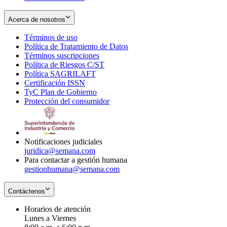
Acerca de nosotros
Términos de uso
Opens
Política de Tratamiento de Datos
in
Opens
Términos suscripciones
new
Opens
in
Política de Riesgos C/ST
window
in
Opens
new
Política SAGRILAFT
Opens
new
in
window
Certificación ISSN
Opens
in
window
new
TyC Plan de Gobierno
in
new
Opens
window
Protección del consumidor
new
window
in
Opens
window
new
in
window
new
window
Notificaciones judiciales
juridica@semana.com
Para contactar a gestión humana
gestionhumana@semana.com
Contáctenos
Horarios de atención
Lunes a Viernes