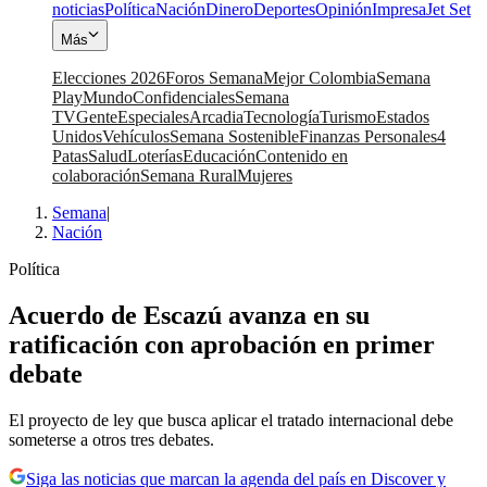
noticias
Política
Nación
Dinero
Deportes
Opinión
Impresa
Jet Set
Más
Elecciones 2026
Foros Semana
Mejor Colombia
Semana
Play
Mundo
Confidenciales
Semana
TV
Gente
Especiales
Arcadia
Tecnología
Turismo
Estados
Unidos
Vehículos
Semana Sostenible
Finanzas Personales
4
Patas
Salud
Loterías
Educación
Contenido en
colaboración
Semana Rural
Mujeres
Semana
|
Nación
Política
Acuerdo de Escazú avanza en su
ratificación con aprobación en primer
debate
El proyecto de ley que busca aplicar el tratado internacional debe
someterse a otros tres debates.
Siga las noticias que marcan la agenda del país en Discover y