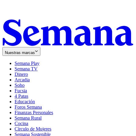
Nuestras marcas
Semana Play
Semana TV
Dinero
Arcadia
Soho
Opens
Fucsia
in
Opens
4 Patas
new
in
Educación
window
new
Foros Semana
window
Finanzas Personales
Semana Rural
Cocina
Círculo de Mujeres
Semana Sostenible