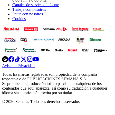
8:00 a.m. a 6:00 p.m.
Canales de servicio al cliente
Trabaje con nosotros
Paute con nosotros
Cookies
Opens
Opens
Opens
Opens
Opens
in
in
in
in
in
Aviso de Privacidad
Opens
new
new
new
new
new
in
window
window
window
window
window
Todas las marcas registradas son propiedad de la compañía
new
respectiva o de PUBLICACIONES SEMANA S.A.
window
Se prohíbe la reproducción total o parcial de cualquiera de los
contenidos que aquí aparezca, así como su traducción a cualquier
idioma sin autorización escrita por su titular.
© 2026 Semana. Todos los derechos reservados.