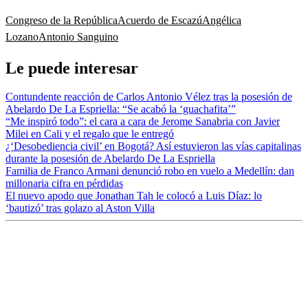
Congreso de la República
Acuerdo de Escazú
Angélica
Lozano
Antonio Sanguino
Le puede interesar
Contundente reacción de Carlos Antonio Vélez tras la posesión de
Abelardo De La Espriella: “Se acabó la ‘guachafita’”
“Me inspiró todo”: el cara a cara de Jerome Sanabria con Javier
Milei en Cali y el regalo que le entregó
¿‘Desobediencia civil’ en Bogotá? Así estuvieron las vías capitalinas
durante la posesión de Abelardo De La Espriella
Familia de Franco Armani denunció robo en vuelo a Medellín: dan
millonaria cifra en pérdidas
El nuevo apodo que Jonathan Tah le colocó a Luis Díaz: lo
‘bautizó’ tras golazo al Aston Villa